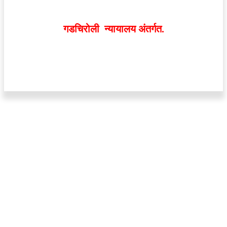
व्यक्त झालेल्या मतांशी
संपादक मालक आणि प्रकाशक सहमत
असतीलच असे नाही
. अनावधानाने काही वाद निर्माण झाल्यास
गडचिरोली न्यायालय अंतर्गत.
वेबसाईट डिजाईन - 9421719953