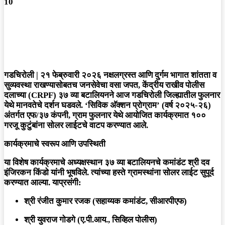
10
गडचिरोली | २१ फेब्रुवारी २०२६
नक्षलग्रस्त आणि दुर्गम भागात शांतता व
सुव्यवस्था राखण्यासोबतच जनसेवेचा वसा जपत, केंद्रीय राखीव पोलीस
दलाच्या (CRPF) ३७ व्या बटालियनने आज गडचिरोली जिल्ह्यातील फुलनार
येथे मानवतेचे दर्शन घडवले. ‘सिविक अ‍ॅक्शन प्रोग्राम’ (वर्ष २०२५-२६)
अंतर्गत एफ/३७ कंपनी, ग्राम फुलनार येथे आयोजित कार्यक्रमात १००
गरजू कुटुंबांना सोलर लाईटचे वाटप करण्यात आले.
कार्यक्रमाचे स्वरूप आणि उपस्थिती
​या विशेष कार्यक्रमाचे अध्यक्षस्थान ३७ व्या बटालियनचे
कमांडंट श्री दव
इंजिरकन किंडो
यांनी भूषविले. त्यांच्या हस्ते ग्रामस्थांना सोलर लाईट सुपूर्द
करण्यात आल्या. याप्रसंगी:
श्री रंजीत कुमार रजक
(सहाय्यक कमांडंट, सीआरपीएफ)
श्री युवराज गोडगे
(ए.पी.आय., सिव्हिल पोलीस)