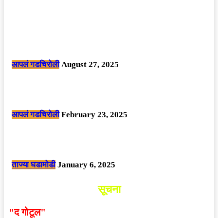
POPULAR POSTS
मोठी बातमी: कोपर्शी च्या जंगलात चकमकीत चार माओवाद्यांना कंठस्नान, 3महिलांचा
समावेश.
आपलं गडचिरोली
August 27, 2025
सार्वजनिक ठिकाणी महापुरुषांबद्दल अवमानजनक लिखाण करणा­या विकृतांस गडचिरोली
पोलीसांनी घेतले ताब्यात
आपलं गडचिरोली
February 23, 2025
नक्षलवाद्यांनी केलेल्या शक्तिशाली आयईडी च्या स्फोटात 9 जवान शहीद. ………
छत्तीसगड मधील बिजापूर जिल्ह्यातील घटना.
ताज्या घडामोडी
January 6, 2025
सूचना
"द गोटूल"
न्यूज नेटवर्कद्वारा प्रसिद्ध बातम्या आणि लेखामधून