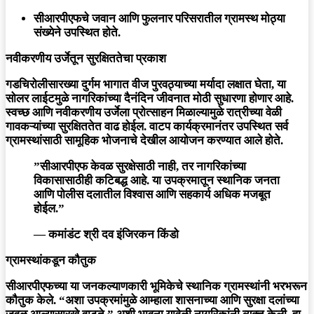
​सीआरपीएफचे जवान आणि फुलनार परिसरातील ग्रामस्थ मोठ्या
संख्येने उपस्थित होते.
नवीकरणीय उर्जेतून सुरक्षिततेचा प्रकाश
​गडचिरोलीसारख्या दुर्गम भागात वीज पुरवठ्याच्या मर्यादा लक्षात घेता, या
सोलर लाईटमुळे नागरिकांच्या दैनंदिन जीवनात मोठी सुधारणा होणार आहे.
स्वच्छ आणि नवीकरणीय उर्जेला प्रोत्साहन मिळाल्यामुळे रात्रीच्या वेळी
गावकऱ्यांच्या सुरक्षिततेत वाढ होईल. वाटप कार्यक्रमानंतर उपस्थित सर्व
ग्रामस्थांसाठी
सामूहिक भोजनाचे
देखील आयोजन करण्यात आले होते.
​”सीआरपीएफ केवळ सुरक्षेसाठी नाही, तर नागरिकांच्या
विकासासाठीही कटिबद्ध आहे. या उपक्रमातून स्थानिक जनता
आणि पोलीस दलातील विश्वास आणि सहकार्य अधिक मजबूत
होईल.”
—
कमांडंट श्री दव इंजिरकन किंडो
ग्रामस्थांकडून कौतुक
​सीआरपीएफच्या या जनकल्याणकारी भूमिकेचे स्थानिक ग्रामस्थांनी भरभरून
कौतुक केले. “अशा उपक्रमांमुळे आम्हाला शासनाच्या आणि सुरक्षा दलांच्या