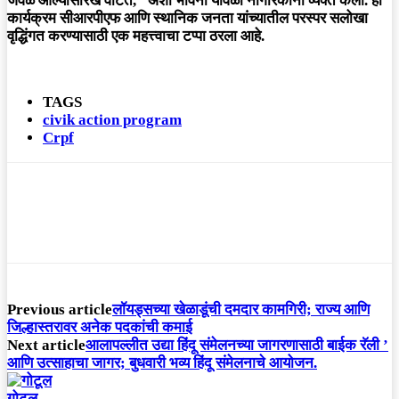
जवळ आल्यासारखे वाटते,” अशी भावना यावेळी नागरिकांनी व्यक्त केली. हा
कार्यक्रम सीआरपीएफ आणि स्थानिक जनता यांच्यातील परस्पर सलोखा
वृद्धिंगत करण्यासाठी एक महत्त्वाचा टप्पा ठरला आहे.
TAGS
civik action program
Crpf
Previous article
लॉयड्सच्या खेळाडूंची दमदार कामगिरी; राज्य आणि
जिल्हास्तरावर अनेक पदकांची कमाई
Next article
आलापल्लीत उद्या हिंदू संमेलनच्या जागरणासाठी बाईक रॅली ’
आणि उत्साहाचा जागर; बुधवारी भव्य हिंदू संमेलनाचे आयोजन.
गोटूल