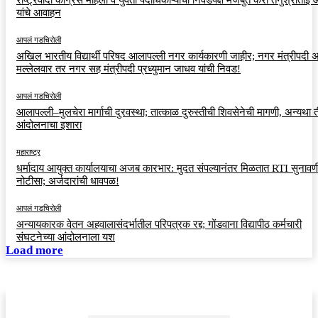
यांचे आवाहन
आपलं गडचिरोली
अखिल भारतीय विद्यार्थी परिषद आलापल्ली नगर कार्यकारणी जाहीर; नगर मंत्रीपदी अर
मल्लेलवार तर नगर सह मंत्रीपदी प्रध्युमान जाधव यांची निवड!
आपलं गडचिरोली
आलापल्ली–मुलचेरा मार्गाची दुरवस्था; तात्काळ दुरुस्तीची शिवसेनेची मागणी, अन्यथा त
आंदोलनाचा इशारा
महाराष्ट्र
धर्मादाय आयुक्त कार्यालयाचा अजब कारभार: मुदत संपल्यानंतर मिळतात RTI सुनावणी
नोटीसा; अर्जदारांची धावपळ!
आपलं गडचिरोली
अन्यायकारक वेतन अहवालासंदर्भातील परिपत्रक रद्द; गोंडवाना विद्यापीठ कर्मचारी
संघटनेच्या आंदोलनाला यश
Load more