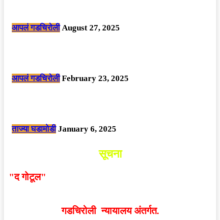
मोठी बातमी: कोपर्शी च्या जंगलात चकमकीत चार माओवाद्यांना कंठस्नान, 3महिलांचा
समावेश.
आपलं गडचिरोली
August 27, 2025
सार्वजनिक ठिकाणी महापुरुषांबद्दल अवमानजनक लिखाण करणा­या विकृतांस गडचिरोली
पोलीसांनी घेतले ताब्यात
आपलं गडचिरोली
February 23, 2025
नक्षलवाद्यांनी केलेल्या शक्तिशाली आयईडी च्या स्फोटात 9 जवान शहीद. ………
छत्तीसगड मधील बिजापूर जिल्ह्यातील घटना.
ताज्या घडामोडी
January 6, 2025
सूचना
"द गोटूल"
न्यूज नेटवर्कद्वारा प्रसिद्ध बातम्या आणि लेखामधून
व्यक्त झालेल्या मतांशी
संपादक मालक आणि प्रकाशक सहमत
असतीलच असे नाही
. अनावधानाने काही वाद निर्माण झाल्यास
गडचिरोली न्यायालय अंतर्गत.