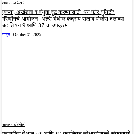
आपलं गडचिरोली
एकता, अखंडता व बंधुता दृढ करण्यासाठी ‘रन फॉर युनिटी’
मॅरेथॉनचे आयोजन! अहेरी येथील केंद्रीय राखीव पोलीस दलाच्या
बटालियन 9 आणि 37 चा उपक्रम
गोटूल
-
October 31, 2025
आपलं गडचिरोली
प्राणहीता येथील ०९ आणि ३७ बटालियन सीआरपीएफने संयुक्तपणे