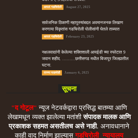
August 27, 2025
आपलं गडचिरोली
सार्वजनिक ठिकाणी महापुरुषांबद्दल अवमानजनक लिखाण
करणा­या विकृतांस गडचिरोली पोलीसांनी घेतले ताब्यात
February 23, 2025
आपलं गडचिरोली
नक्षलवाद्यांनी केलेल्या शक्तिशाली आयईडी च्या स्फोटात 9
जवान शहीद. ………छत्तीसगड मधील बिजापूर जिल्ह्यातील
घटना.
January 6, 2025
ताज्या घडामोडी
सूचना
"द गोटूल"
न्यूज नेटवर्कद्वारा प्रसिद्ध बातम्या आणि
लेखामधून व्यक्त झालेल्या मतांशी
संपादक मालक आणि
प्रकाशक सहमत असतीलच असे नाही
. अनावधानाने
काही वाद निर्माण झाल्यास
गडचिरोली न्यायालय