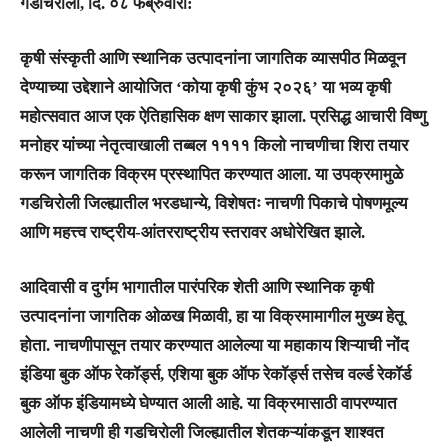
गडचिरोली, दि. ०८ फेब्रुवारी:
कृषी संस्कृती आणि स्थानिक उत्पादनांना जागतिक व्यासपीठ मिळवून
देण्याच्या उद्देशाने आयोजित ‘कोया कृषी कुंभ २०२६’ या भव्य कृषी
महोत्सवात आज एक ऐतिहासिक क्षण साकार झाला. प्रसिद्ध आचारी विष्णु
मनोहर यांच्या नेतृत्वाखाली तब्बल ११११ किलो नाचणीचा शिरा तयार
करून जागतिक विक्रम प्रस्थापित करण्यात आला. या उपक्रमामुळे
गडचिरोली जिल्ह्यातील भरडधान्ये, विशेषतः नाचणी पिकाचे पोषणमूल्य
आणि महत्त्व राष्ट्रीय-आंतरराष्ट्रीय स्तरावर अधोरेखित झाले.
आदिवासी व दुर्गम भागातील पारंपरिक शेती आणि स्थानिक कृषी
उत्पादनांना जागतिक ओळख मिळावी, हा या विक्रमामागील मुख्य हेतू
होता. नाचणीपासून तयार करण्यात आलेल्या या महाकाय शिऱ्याची नोंद
इंडिया बुक ऑफ रेकॉर्ड्स, एशिया बुक ऑफ रेकॉर्ड्स तसेच वर्ल्ड रेकॉर्ड
बुक ऑफ इंडियामध्ये घेण्यात आली आहे. या विक्रमासाठी वापरण्यात
आलेली नाचणी ही गडचिरोली जिल्ह्यातील शेतकऱ्यांकडून शाश्वत