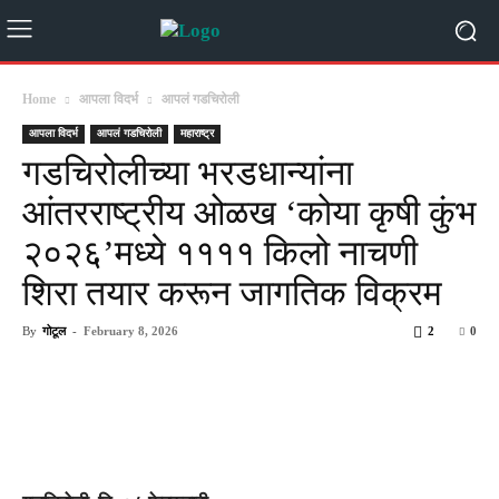
Home
आपला विदर्भ
आपलं गडचिरोली
आपला विदर्भ
आपलं गडचिरोली
महाराष्ट्र
गडचिरोलीच्या भरडधान्यांना
आंतरराष्ट्रीय ओळख ‘कोया कृषी कुंभ
२०२६’मध्ये ११११ किलो नाचणी
शिरा तयार करून जागतिक विक्रम
By
गोटूल
-
February 8, 2026
2
0