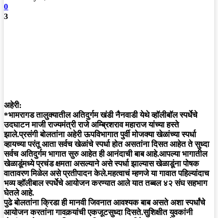
0
3
अहेरी:
*भामरागड तालुक्यातील अतिदुर्गम खंडी नैनवाडी येथे व्हाॅलीबाॅल स्पर्धेचे
उदघाटन माजी राज्यमंत्री राजे अम्ब्रिशराव महाराज यांच्या हस्ते
झाले.प्रसंगी बोलतांना अहेरी ऊपविभागात पुर्वी मोजक्या खेळांच्या स्पर्धा
व्हायच्या परंतू आता सर्वच खेळांचे स्पर्धा होत असतांना दिसत आहेत ते सुध्दा
सर्वच अतिदुर्गम भागात सुरु आहेत ही आनंदाची बाब आहे.आपल्या भागातील
खेळाडूंमध्ये प्रचंड क्षमता असल्याने असे स्पर्धा झाल्यास खेळाडूंना पोषक
वातावरण मिळेल असे प्रतीपादन केले.महत्वाचं म्हणजे या गावात पहिल्यांदाच
भव्य व्हॉलीबाल स्पर्धेचे आयोजन करण्यात आले यात तब्बल ४२ संघ सहभाग
घेतले आहे.
पुढे बोलतांना क्रिडा ही मानवी जिवनात आवश्यक बाब असते अशा स्पर्धांचे
आयोजन करतांना गावकर्‍यांची एकजूटसुध्दा दिसते.सुशिक्षीत युवकांनी