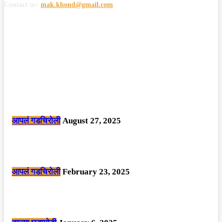
Contact us:
mak.khond@gmail.com
POPULAR POSTS
मोठी बातमी: कोपर्शी च्या जंगलात चकमकीत चार माओवाद्यांना कंठस्नान, 3महिलांचा
समावेश.
आपलं गडचिरोली
August 27, 2025
सार्वजनिक ठिकाणी महापुरुषांबद्दल अवमानजनक लिखाण करणा­या विकृतांस गडचिरोली
पोलीसांनी घेतले ताब्यात
आपलं गडचिरोली
February 23, 2025
नक्षलवाद्यांनी केलेल्या शक्तिशाली आयईडी च्या स्फोटात 9 जवान शहीद. ………
छत्तीसगड मधील बिजापूर जिल्ह्यातील घटना.