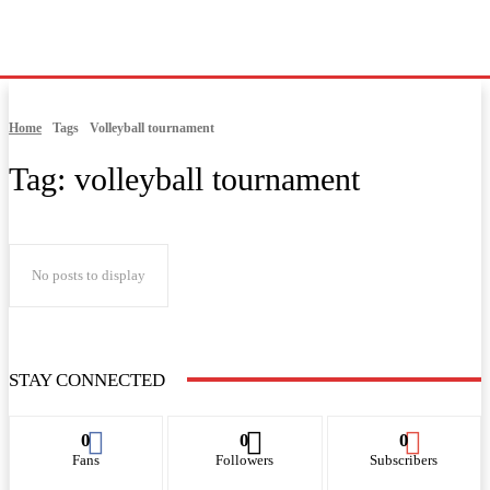
Home
Tags
Volleyball tournament
Tag:
volleyball tournament
No posts to display
STAY CONNECTED
0
0
0
Fans
Followers
Subscribers