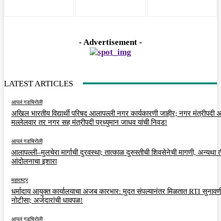
- Advertisement -
LATEST ARTICLES
आपलं गडचिरोली
अखिल भारतीय विद्यार्थी परिषद आलापल्ली नगर कार्यकारणी जाहीर; नगर मंत्रीपदी अर
मल्लेलवार तर नगर सह मंत्रीपदी प्रध्युमान जाधव यांची निवड!
आपलं गडचिरोली
आलापल्ली–मुलचेरा मार्गाची दुरवस्था; तात्काळ दुरुस्तीची शिवसेनेची मागणी, अन्यथा त
आंदोलनाचा इशारा
महाराष्ट्र
धर्मादाय आयुक्त कार्यालयाचा अजब कारभार: मुदत संपल्यानंतर मिळतात RTI सुनावणी
नोटीसा; अर्जदारांची धावपळ!
आपलं गडचिरोली