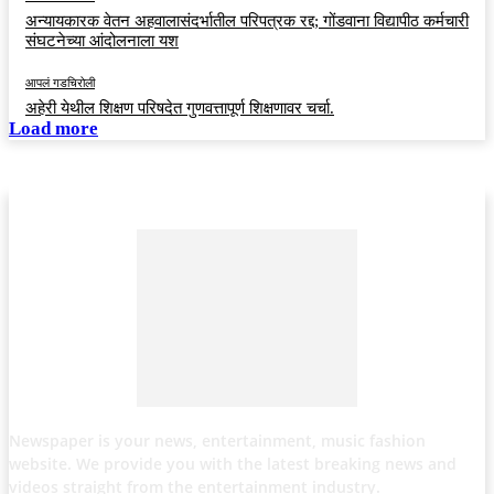
अन्यायकारक वेतन अहवालासंदर्भातील परिपत्रक रद्द; गोंडवाना विद्यापीठ कर्मचारी
संघटनेच्या आंदोलनाला यश
आपलं गडचिरोली
अहेरी येथील शिक्षण परिषदेत गुणवत्तापूर्ण शिक्षणावर चर्चा.
Load more
Newspaper is your news, entertainment, music fashion
website. We provide you with the latest breaking news and
videos straight from the entertainment industry.