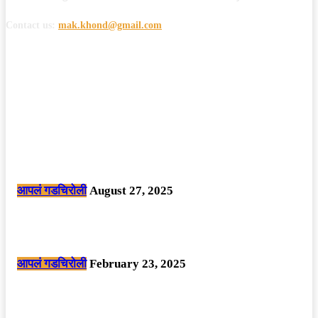
Contact us:
mak.khond@gmail.com
POPULAR POSTS
मोठी बातमी: कोपर्शी च्या जंगलात चकमकीत चार माओवाद्यांना कंठस्नान, 3महिलांचा
समावेश.
आपलं गडचिरोली
August 27, 2025
सार्वजनिक ठिकाणी महापुरुषांबद्दल अवमानजनक लिखाण करणा­या विकृतांस गडचिरोली
पोलीसांनी घेतले ताब्यात
आपलं गडचिरोली
February 23, 2025
नक्षलवाद्यांनी केलेल्या शक्तिशाली आयईडी च्या स्फोटात 9 जवान शहीद. ………
छत्तीसगड मधील बिजापूर जिल्ह्यातील घटना.