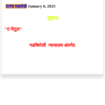
ताज्या घडामोडी
January 6, 2025
सूचना
"द गोटूल"
न्यूज नेटवर्कद्वारा प्रसिद्ध बातम्या आणि लेखामधून
व्यक्त झालेल्या मतांशी
संपादक मालक आणि प्रकाशक सहमत
असतीलच असे नाही
. अनावधानाने काही वाद निर्माण झाल्यास
गडचिरोली न्यायालय अंतर्गत.
वेबसाईट डिजाईन - 9421719953