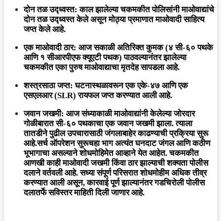
दोन तळ उद्ध्वस्त: काल झालेल्या चकमकीत पोलिसांनी माओवाद्यांचे
दोन तळ उद्ध्वस्त केले असून मोठ्या प्रमाणात माओवादी साहित्य
जप्त केले आहे.
एक माओवादी ठार: आज सकाळी अतिरिक्त कुमक (४ सी-६० पथके
आणि १ सीआरपीएफ क्यूएटी पथक) पाठवल्यानंतर झालेल्या
चकमकीत एका पुरुष माओवाद्याचा मृतदेह सापडला आहे.
शस्त्रसाठा जप्त: घटनास्थळावरून एक एके-४७ आणि एक
एसएलआर (SLR) रायफल जप्त करण्यात आली आहे.
जवान जखमी: आज संध्याकाळी माओवाद्यांनी केलेल्या जोरदार
गोळीबारात सी-६० पथकाचा एक जवान जखमी झाला. त्याला
तातडीने पुढील उपचारासाठी जंगलाबाहेर काढण्याची प्रक्रिया सुरू
आहे.सर्च ऑपरेशन सुरूचहा भाग अत्यंत घनदाट जंगल आणि कठीण
भूभागाचा असल्याने शोधमोहिमेत आव्हाने येत आहेत. चकमकीत
आणखी काही माओवादी जखमी किंवा ठार झाल्याची शक्यता पोलीस
दलाने वर्तवली आहे. सध्या संपूर्ण परिसरात शोधमोहीम अधिक तीव्र
करण्यात आली असून, कारवाई पूर्ण झाल्यानंतर गडचिरोली पोलीस
दलातर्फे सविस्तर माहिती दिली जाणार आहे.