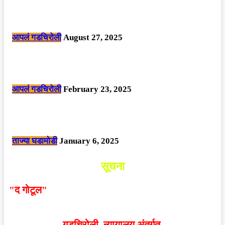
मोठी बातमी: कोपर्शी च्या जंगलात चकमकीत चार माओवाद्यांना कंठस्नान, 3महिलांचा
समावेश.
आपलं गडचिरोली
August 27, 2025
सार्वजनिक ठिकाणी महापुरुषांबद्दल अवमानजनक लिखाण करणा­या विकृतांस गडचिरोली
पोलीसांनी घेतले ताब्यात
आपलं गडचिरोली
February 23, 2025
नक्षलवाद्यांनी केलेल्या शक्तिशाली आयईडी च्या स्फोटात 9 जवान शहीद. ………
छत्तीसगड मधील बिजापूर जिल्ह्यातील घटना.
ताज्या घडामोडी
January 6, 2025
सूचना
"द गोटूल"
न्यूज नेटवर्कद्वारा प्रसिद्ध बातम्या आणि लेखामधून
व्यक्त झालेल्या मतांशी
संपादक मालक आणि प्रकाशक सहमत
असतीलच असे नाही
. अनावधानाने काही वाद निर्माण झाल्यास
गडचिरोली न्यायालय अंतर्गत.