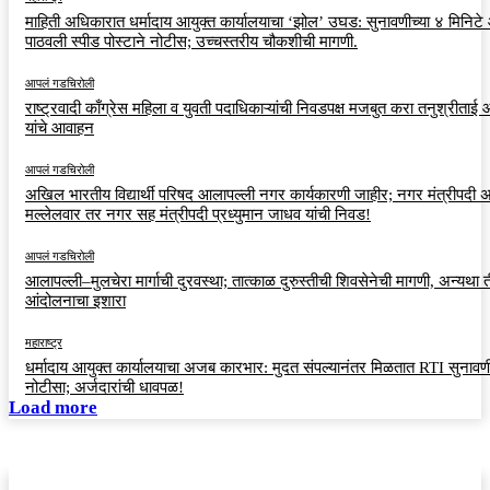
माहिती अधिकारात धर्मादाय आयुक्त कार्यालयाचा ‘झोल’ उघड: सुनावणीच्या ४ मिनिट
पाठवली स्पीड पोस्टाने नोटीस; उच्चस्तरीय चौकशीची मागणी.
आपलं गडचिरोली
राष्ट्रवादी काँग्रेस महिला व युवती पदाधिकाऱ्यांची निवडपक्ष मजबुत करा तनुश्रीताई
यांचे आवाहन
आपलं गडचिरोली
अखिल भारतीय विद्यार्थी परिषद आलापल्ली नगर कार्यकारणी जाहीर; नगर मंत्रीपदी अर
मल्लेलवार तर नगर सह मंत्रीपदी प्रध्युमान जाधव यांची निवड!
आपलं गडचिरोली
आलापल्ली–मुलचेरा मार्गाची दुरवस्था; तात्काळ दुरुस्तीची शिवसेनेची मागणी, अन्यथा त
आंदोलनाचा इशारा
महाराष्ट्र
धर्मादाय आयुक्त कार्यालयाचा अजब कारभार: मुदत संपल्यानंतर मिळतात RTI सुनावणी
नोटीसा; अर्जदारांची धावपळ!
Load more