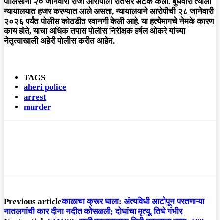
पोलिसांनी २० जानेवारी रोजी आरोपीला रीतसर अटक केली. बुधवारी त्याला
न्यायालयात हजर करण्यात आले असता, न्यायालयाने आरोपीची २८ जानेवारी
२०२६ पर्यंत पोलीस कोठडीत रवानगी केली आहे. या हत्येमागचे नेमके कारण
काय होते, याचा अधिक तपास पोलीस निरीक्षक हर्षल ओकरे यांच्या
नेतृत्वाखाली अहेरी पोलीस करीत आहेत.
TAGS
aheri police
arrest
murder
Previous article
काळाचा क्रूर घाला: अंत्यविधी आटोपून परतणाऱ्या
नातलगांची कार दीना नदीत कोसळली; दोघांचा मृत्यू, तिघे गंभीर