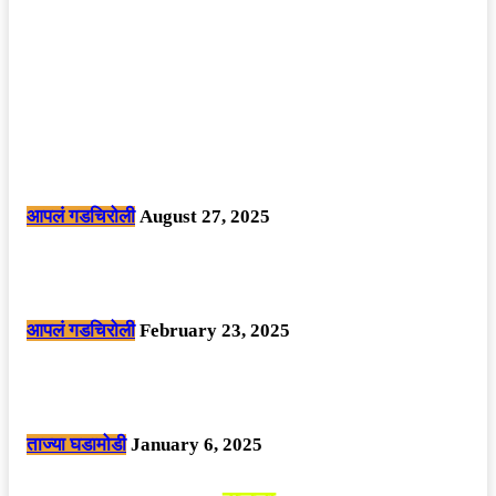
POPULAR POSTS
मोठी बातमी: कोपर्शी च्या जंगलात चकमकीत चार माओवाद्यांना कंठस्नान, 3महिलांचा
समावेश.
आपलं गडचिरोली
August 27, 2025
सार्वजनिक ठिकाणी महापुरुषांबद्दल अवमानजनक लिखाण करणा­या विकृतांस गडचिरोली
पोलीसांनी घेतले ताब्यात
आपलं गडचिरोली
February 23, 2025
नक्षलवाद्यांनी केलेल्या शक्तिशाली आयईडी च्या स्फोटात 9 जवान शहीद. ………
छत्तीसगड मधील बिजापूर जिल्ह्यातील घटना.
ताज्या घडामोडी
January 6, 2025