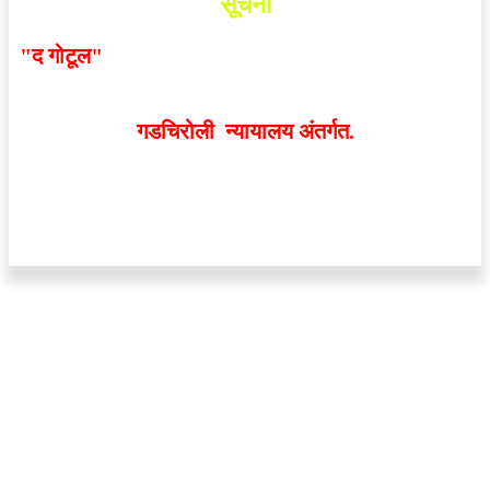
सूचना
"द गोटूल"
न्यूज नेटवर्कद्वारा प्रसिद्ध बातम्या आणि लेखामधून
व्यक्त झालेल्या मतांशी
संपादक मालक आणि प्रकाशक सहमत
असतीलच असे नाही
. अनावधानाने काही वाद निर्माण झाल्यास
गडचिरोली न्यायालय अंतर्गत.
वेबसाईट डिजाईन - 9421719953