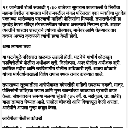
१९ जानेवारी रोजी सकाळी ९:३० वाजेच्या सुमारास आलापल्ली ते सिरोंचा
महामार्गावरील नागामाता मंदिराजवळील जंगल परिसरात एका व्यक्तीचा मृतदेह
रक्ताच्या थारोळ्यात पडल्याची माहिती पोलिसांना मिळाली. तपासणीअंती हा
मृतदेह बेपत्ता रविंद्र तंगडपल्लीवार यांचाच असल्याचे निष्पन्न झाले. अज्ञात
व्यक्तीने धारदार शस्त्राने त्यांच्या डोक्यावर, मानेवर आणि चेहऱ्यावर वार
करून अत्यंत क्रूरपणे त्यांची हत्या केली होती.
असा लागला छडा
या घटनेमुळे परिसरात खळबळ उडाली होती. घटनेचे गांभीर्य ओळखून
गडचिरोलीचे पोलीस अधीक्षक श्री. निलोत्पल, अपर पोलीस अधीक्षक श्री.
कार्तिक मदीरा आणि उपविभागीय पोलीस अधिकारी श्री. अजय कोकाटे
यांच्या मार्गदर्शनाखाली विशेष तपास पथक तयार करण्यात आले.
तपासाच्या सुरुवातीला आरोपीबाबत कोणतीही माहिती उपलब्ध नव्हती. मात्र,
पोलिसांनी तांत्रिक तपास आणि गुप्त खबऱ्यांच्या जाळ्याचा प्रभावी वापर
केला. संशयावरून समय्या मलय्या सुंकरी (३५ वर्षे, रा. मद्दीगुडम, ता. अहेरी)
याला ताब्यात घेण्यात आले. सखोल चौकशी आणि विचारपूस केली असता,
आरोपीने आपला गुन्हा कबूल केला.
आरोपीला पोलीस कोठडी