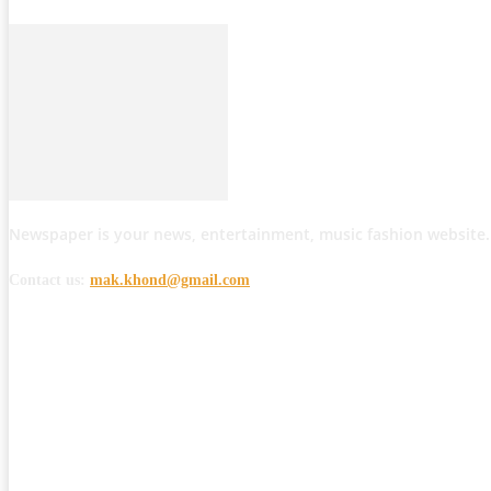
Newspaper is your news, entertainment, music fashion website.
Contact us:
mak.khond@gmail.com
POPULAR POSTS
मोठी बातमी: कोपर्शी च्या जंगलात चकमकीत चार माओवाद्यांना कंठस्नान, 3महिलांचा समावे