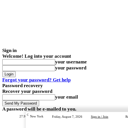
Sign in
Welcome! Log into your account
your username
your password
Forgot your password? Get help
Password recovery
Recover your password
your email
A password will be e-mailed to you.
C
27.9
New York
Friday, August 7, 2026
Sign in / Join
R