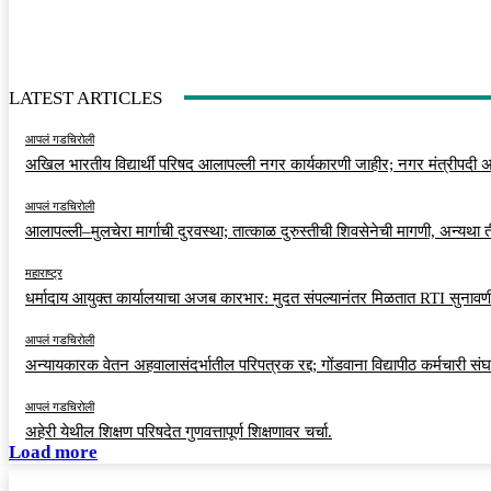
LATEST ARTICLES
आपलं गडचिरोली
अखिल भारतीय विद्यार्थी परिषद आलापल्ली नगर कार्यकारणी जाहीर; नगर मंत्रीपदी अर
आपलं गडचिरोली
आलापल्ली–मुलचेरा मार्गाची दुरवस्था; तात्काळ दुरुस्तीची शिवसेनेची मागणी, अन्यथा
महाराष्ट्र
धर्मादाय आयुक्त कार्यालयाचा अजब कारभार: मुदत संपल्यानंतर मिळतात RTI सुनावणी
आपलं गडचिरोली
अन्यायकारक वेतन अहवालासंदर्भातील परिपत्रक रद्द; गोंडवाना विद्यापीठ कर्मचारी स
आपलं गडचिरोली
अहेरी येथील शिक्षण परिषदेत गुणवत्तापूर्ण शिक्षणावर चर्चा.
Load more