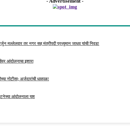
- Advertisement -
्जुन मल्लेलवार तर नगर सह मंत्रीपदी प्रध्युमान जाधव यांची निवड!
 तीव्र आंदोलनाचा इशारा
च्या नोटीसा; अर्जदारांची धावपळ!
ंघटनेच्या आंदोलनाला यश