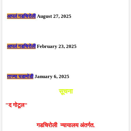
मोठी बातमी: कोपर्शी च्या जंगलात चकमकीत चार माओवाद्यांना कंठस्नान, 3महिलांचा
समावेश.
आपलं गडचिरोली
August 27, 2025
सार्वजनिक ठिकाणी महापुरुषांबद्दल अवमानजनक लिखाण करणा­या विकृतांस गडचिरोली
पोलीसांनी घेतले ताब्यात
आपलं गडचिरोली
February 23, 2025
नक्षलवाद्यांनी केलेल्या शक्तिशाली आयईडी च्या स्फोटात 9 जवान शहीद. ………
छत्तीसगड मधील बिजापूर जिल्ह्यातील घटना.
ताज्या घडामोडी
January 6, 2025
सूचना
"द गोटूल"
न्यूज नेटवर्कद्वारा प्रसिद्ध बातम्या आणि लेखामधून
व्यक्त झालेल्या मतांशी
संपादक मालक आणि प्रकाशक सहमत
असतीलच असे नाही
. अनावधानाने काही वाद निर्माण झाल्यास
गडचिरोली न्यायालय अंतर्गत.