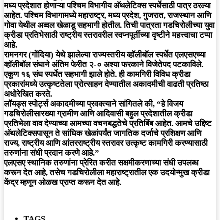
मध्य प्रदेशात होणाऱ्या पश्चिम विभागीय अ‍ॅथलेटिक्स स्पर्धेसाठी पात्र ठरल्या
आहेत. पश्चिम विभागामध्ये महाराष्ट्र, मध्य प्रदेश, गुजरात, राजस्थान आणि
गोवा येथील अव्वल खेळाडू सहभागी होतील. तिची पात्रता गडचिरोलीच्या युवा
क्रीडा प्रतिभेसाठी राष्ट्रीय स्तरावरील स्वप्नपूर्तीच्या दृष्टीने महत्त्वाचा टप्पा
आहे.
रामनगर (गोंदिया) येथे झालेल्या राज्यस्तरीय व्हॉलीबॉल स्पर्धेत एलएसएच्या
व्हॉलीबॉल संघाने अंतिम फेरीत २-० अश्या फरकाने विजेतेपद पटकाविले.
एकूण १६ संघ स्पर्धेत सहभागी झाले होते. ही कामगिरी विविध क्रीडा
प्रकारांमध्ये उत्कृष्टतेला प्रोत्साहन देण्यातील अकादमीची वाढती प्रतिष्ठा
अधोरेखित करते.
लॉयड्स स्पोर्ट्स अकादमीच्या प्रवक्त्याने सांगितले की, “हे विजय
गडचिरोलीसारख्या ग्रामीण आणि आदिवासी बहुल प्रदेशातील क्रीडा
प्रतिभेला वाव देण्याच्या आमच्या वचनबद्धतेचे प्रतिबिंब आहेत. आमचे उद्दिष्ट
अ‍ॅथलेटिक्सपासून ते सांघिक खेळांपर्यंत जागतिक दर्जाचे प्रशिक्षण आणि
राज्य, राष्ट्रीय आणि आंतरराष्ट्रीय स्तरावर उत्कृष्ट कामगिरी करण्यासाठी
तरुणांना संधी प्रदान करणे आहे.”
एलएसए स्थानिक तरुणांना प्रेरित करीत सक्षमीकरणाच्या संधी उपलब्ध
करून देत आहे, तसेच गडचिरोलीला महाराष्ट्रातील एक उदयोन्मुख क्रीडा
केंद्र म्हणून ओळख प्राप्त करून देत आहे.
TAGS