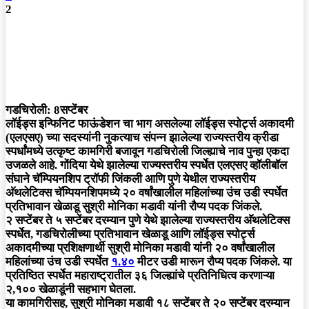
2
गडचिरोली: 8सप्टेंबर
लॉईड्स इन्फिनिट फाऊंडेशन चा भाग असलेल्या लॉईड्स स्पोर्ट्स अकादमी
(एलएसए) च्या सदस्यांनी नुकत्याच संपन्न झालेल्या राज्यस्तरीय क्रीडा
स्पर्धांमध्ये उत्कृष्ट कामगिरी बजावून गडचिरोली जिल्ह्याचे नाव पुन्हा एकदा
उजळले आहे. गोंदिया येथे झालेल्या राज्यस्तरीय स्पर्धेत एलएसए व्हॉलीबॉल
संघाने चॅम्पियनशिप ट्रॉफी जिंकली आणि पुणे येथील राज्यस्तरीय
अ‍ॅथलेटिक्स चॅम्पियनशिपमध्ये २० वर्षांखालील महिलांच्या उंच उडी स्पर्धेत
प्रतिभावान खेळाडू सुश्री मोनिका मडावी यांनी रौप्य पदक जिंकले.
२ सप्टेंबर ते ५ सप्टेंबर दरम्यान पुणे येथे झालेल्या राज्यस्तरीय अ‍ॅथलेटिक्स
स्पर्धेत, गडचिरोलीच्या प्रतिभावान खेळाडू आणि लॉईड्स स्पोर्ट्स
अकादमीच्या प्रशिक्षणार्थी सुश्री मोनिका मडावी यांनी २० वर्षांखालील
महिलांच्या उंच उडी स्पर्धेत
१.४०
मीटर उडी मारून रौप्य पदक जिंकले. या
प्रतिष्ठित स्पर्धेत महाराष्ट्रातील ३६ जिल्ह्यांचे प्रतिनिधित्व करणाऱ्या
२,१०० खेळाडूंनी सहभाग घेतला.
या कामगिरीसह, सुश्री मोनिका मडावी १८ सप्टेंबर ते २० सप्टेंबर दरम्यान