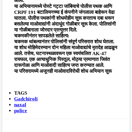
आली.
या अभियानामध्ये पोस्टे गट्टा जांबियाचे पोलीस पथक आणि
CRPF 191 बटालियनच्या ई कंपनीने जंगलाला बाहेरून वेढा
घातला. पोलीस पथकांनी शोधमोहीम सुरू करताच दबा धरून
बसलेल्या माओवाद्यांनी अंदाधुंद गोळीबार सुरू केला. पोलिसांनी
या गोळीबाराला जोरदार प्रत्युत्तर दिले.
चकमकीनंतर सापडलेले साहित्य:
चकमक थांबल्यानंतर पोलिसांनी संपूर्ण परिसरात शोध घेतला.
या शोध मोहिमेदरम्यान दोन महिला माओवाद्यांचे मृतदेह आढळून
आले. तसेच, घटनास्थळावरून एक स्वयंचलित AK-47
रायफल, एक अत्याधुनिक पिस्तूल, मोठ्या प्रमाणात जिवंत
दारूगोळा आणि माओवादी साहित्य जप्त करण्यात आले.
या परिसरामध्ये अजूनही माओवादविरोधी शोध अभियान सुरू
TAGS
Gadchiroli
naxal
police