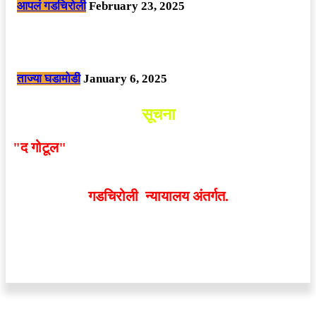
आपलं गडचिरोली
February 23, 2025
नक्षलवाद्यांनी केलेल्या शक्तिशाली आयईडी च्या स्फोटात 9 जवान शहीद. ………
छत्तीसगड मधील बिजापूर जिल्ह्यातील घटना.
ताज्या घडामोडी
January 6, 2025
सूचना
"द गोटूल"
न्यूज नेटवर्कद्वारा प्रसिद्ध बातम्या आणि लेखामधून
व्यक्त झालेल्या मतांशी
संपादक मालक आणि प्रकाशक सहमत
असतीलच असे नाही
. अनावधानाने काही वाद निर्माण झाल्यास
गडचिरोली न्यायालय अंतर्गत.
वेबसाईट डिजाईन - 9421719953