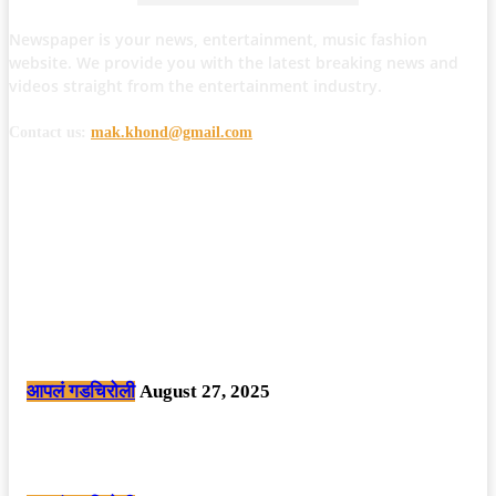
Newspaper is your news, entertainment, music fashion
website. We provide you with the latest breaking news and
videos straight from the entertainment industry.
Contact us:
mak.khond@gmail.com
POPULAR POSTS
मोठी बातमी: कोपर्शी च्या जंगलात चकमकीत चार माओवाद्यांना कंठस्नान, 3महिलांचा
समावेश.
आपलं गडचिरोली
August 27, 2025
सार्वजनिक ठिकाणी महापुरुषांबद्दल अवमानजनक लिखाण करणा­या विकृतांस गडचिरोली
पोलीसांनी घेतले ताब्यात