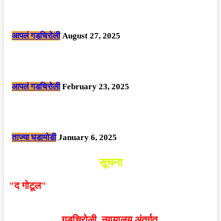
मोठी बातमी: कोपर्शी च्या जंगलात चकमकीत चार माओवाद्यांना कंठस्नान, 3महिलांचा
समावेश.
आपलं गडचिरोली
August 27, 2025
सार्वजनिक ठिकाणी महापुरुषांबद्दल अवमानजनक लिखाण करणा­या विकृतांस गडचिरोली
पोलीसांनी घेतले ताब्यात
आपलं गडचिरोली
February 23, 2025
नक्षलवाद्यांनी केलेल्या शक्तिशाली आयईडी च्या स्फोटात 9 जवान शहीद. ………
छत्तीसगड मधील बिजापूर जिल्ह्यातील घटना.
ताज्या घडामोडी
January 6, 2025
सूचना
"द गोटूल"
न्यूज नेटवर्कद्वारा प्रसिद्ध बातम्या आणि लेखामधून
व्यक्त झालेल्या मतांशी
संपादक मालक आणि प्रकाशक सहमत
असतीलच असे नाही
. अनावधानाने काही वाद निर्माण झाल्यास
गडचिरोली न्यायालय अंतर्गत.