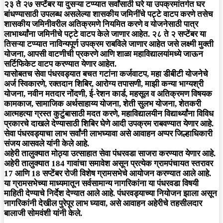
२३ ते २७ सप्टेंबर या दुसऱ्या टप्प्यात सर्वांसाठी घरे या उपक्रमांतर्गत घर
बांधण्यासाठी उपलब्ध असलेल्या शासकीय जमिनींचे पट्टे वाटप करणे तसेच
शासकीय जमिनीवरील अतिक्रमणे नियमित करणे व योजनेसाठी पात्र
लाभार्थ्यांना जमिनीचे पट्टे वाटप केले जाणार आहेत. २८ ते २ सप्टेंबर या
तिसऱ्या टप्प्यात नाविन्यपूर्ण उपक्रम राबविले जाणार आहेत जसे लक्ष्मी मुक्ती
योजना, आपसी वाटणीची प्रकरणे आणि शाळा महाविद्यालयांमध्ये जाऊन
सर्टिफिकेट वाटप करण्यात येणार आहेत.
यासोबतच सेवा पंधरवड्यात बचत गटांना कर्जवाटप, महा डीबीटी योजनेचे
अर्ज स्विकारणे, रक्तदान शिबिर, आरोग्य तपासणी, माझी कन्या भाग्यश्री
योजना, नवीन मतदार नोंदणी, ई-रेशन कार्ड, महसूल व अतिक्रमण विषयक
कामकाज, सामाजिक अर्थसाहाय्य योजना, शेती सुलभ योजना, शेतकरी
आत्महत्या ग्रस्त कुटुंबासाठी मदत करणे, महाविद्यालयीन विद्यार्थ्यांना विविध
प्रकारचे दाखले देण्यासाठी शिबिर घेणे आदी उपक्रम राबवण्यात येणार आहे.
सेवा पंधरवड्याचा लाभ सर्वांनी लाभघ्यावा असे आवाहन अप्पर जिल्हाधिकारी
संजय आसवले यांनी केले आहे.
अहेरी तालुक्यात मोठ्या उत्साहात सेवा पंधरवडा साजरा करण्यात येणार आहे.
अहेरी तालुक्यात 184 गावांचा समावेश असून प्रत्येक ग्रामपंचायत स्तरावर
17 आणि 18 सप्टेंबर रोजी विशेष ग्रामसभेचे आयोजन करण्यात आले आहे.
या ग्रामसभेच्या माध्यमातून सर्वसामान्य नागरिकांना या पंधरवडा विषयी
माहिती देण्याचे निर्देश देण्यात आले आहे. पंधरवड्याच्या नियोजन झाला असून
नागरिकांनी देखील पुरेपूर लाभ घ्यावा, असे आवाहन अहेरीचे तहसीलदार
बालाजी सोमवंशी यांनी केले.