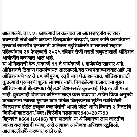
आलापल्ली, ता.२२ : आपल्यातील कलावंताला आंतरराष्ट्रीय स्तरावर
बघण्याची संधी आणि आपल्या जिल्ह्यातील संस्कृती, कला आणि कलावंताना
हक्काचं व्यासपीठ देण्यासाठी अस्तित्व स्टुडिओतर्फे आलापल्ली शहरात
पहिल्यांदाच २३ फेब्रुवारी २०२५ रविवार रोजी मराठी लघुपटासाठी ऑडिशन
आयोजीत करण्यात आले आहे.
या ऑडिशनची वेळ ,सकाळी ११ ते सायंकाळी ६ वाजेपर्यंत राहणार आहे.
ऑडिशनचे ठिकाण ग्रामपंचायत आल्लापली,बस स्थानकाच्याजवळ आहे .या
ऑडिशनमधे १४ ते ६५ वर्षे पुरुष, स्त्री भाग घेऊ शकतात. ऑडिशनासाठी
कुठल्याही प्रकारची शुल्क लागणार नाही. निवडलेल्या कलावंताना मुख्य
ऑडिशनसाठी बोलवण्यात येईल.ऑडिशनसाठी कुठल्याही स्क्रिप्टची गरज
नाही. कुठल्याही विषयावर अभिनय सादर करू शकतात .नविन किंवा अनुभवी
कलावंताना त्याच्या गुणांवर काम मिळेल.चित्रपटाचं शुटिंग गडचिरोली
जिल्ह्यातच होईल.इच्छुक कलावंतांनी आपले फोटो आणि किमान २ मिनटांचे
व्हिडीओ व्हाटस्अॅपवर (चिरंजीव गड्डमवार 9404207793
श्रिकांत 8668416496) यांना पाठवावे .या ऑडिशनचा लाभ जास्तीच
जास्त कलावंतांनी घ्यावा, असे आवाहन आयोजक अस्तित्व स्टुडिओ,
आलापल्लीतर्फे करण्यात आले आहे.