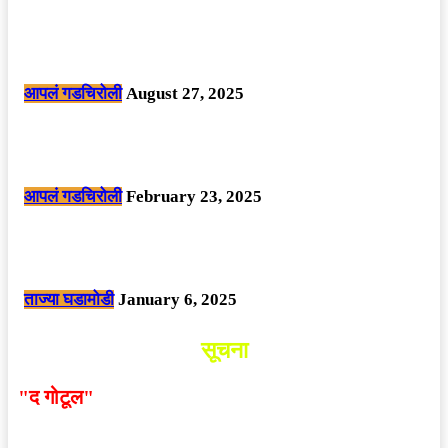
मोठी बातमी: कोपर्शी च्या जंगलात चकमकीत चार माओवाद्यांना कंठस्नान, 3महिलांचा
समावेश.
आपलं गडचिरोली
August 27, 2025
सार्वजनिक ठिकाणी महापुरुषांबद्दल अवमानजनक लिखाण करणा­या विकृतांस गडचिरोली
पोलीसांनी घेतले ताब्यात
आपलं गडचिरोली
February 23, 2025
नक्षलवाद्यांनी केलेल्या शक्तिशाली आयईडी च्या स्फोटात 9 जवान शहीद. ………
छत्तीसगड मधील बिजापूर जिल्ह्यातील घटना.
ताज्या घडामोडी
January 6, 2025
सूचना
"द गोटूल"
न्यूज नेटवर्कद्वारा प्रसिद्ध बातम्या आणि लेखामधून
व्यक्त झालेल्या मतांशी
संपादक मालक आणि प्रकाशक सहमत
असतीलच असे नाही
. अनावधानाने काही वाद निर्माण झाल्यास