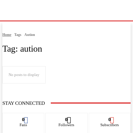
Home
Tags
Aution
Tag:
aution
No posts to display
STAY CONNECTED
0
0
0
Fans
Followers
Subscribers