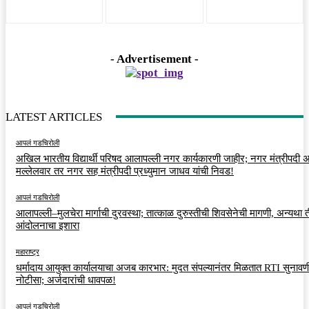
- Advertisement -
LATEST ARTICLES
आपलं गडचिरोली
अखिल भारतीय विद्यार्थी परिषद आलापल्ली नगर कार्यकारणी जाहीर; नगर मंत्रीपदी अर
मल्लेलवार तर नगर सह मंत्रीपदी प्रध्युमान जाधव यांची निवड!
आपलं गडचिरोली
आलापल्ली–मुलचेरा मार्गाची दुरवस्था; तात्काळ दुरुस्तीची शिवसेनेची मागणी, अन्यथा त
आंदोलनाचा इशारा
महाराष्ट्र
धर्मादाय आयुक्त कार्यालयाचा अजब कारभार: मुदत संपल्यानंतर मिळतात RTI सुनावणी
नोटीसा; अर्जदारांची धावपळ!
आपलं गडचिरोली