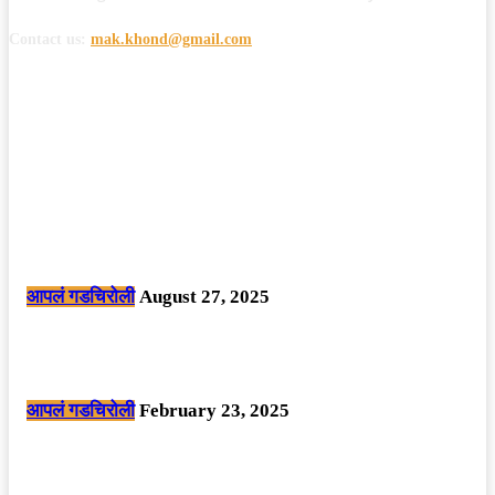
Contact us:
mak.khond@gmail.com
POPULAR POSTS
मोठी बातमी: कोपर्शी च्या जंगलात चकमकीत चार माओवाद्यांना कंठस्नान, 3महिलांचा
समावेश.
आपलं गडचिरोली
August 27, 2025
सार्वजनिक ठिकाणी महापुरुषांबद्दल अवमानजनक लिखाण करणा­या विकृतांस गडचिरोली
पोलीसांनी घेतले ताब्यात
आपलं गडचिरोली
February 23, 2025
नक्षलवाद्यांनी केलेल्या शक्तिशाली आयईडी च्या स्फोटात 9 जवान शहीद. ………
छत्तीसगड मधील बिजापूर जिल्ह्यातील घटना.