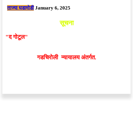
ताज्या घडामोडी
January 6, 2025
सूचना
"द गोटूल"
न्यूज नेटवर्कद्वारा प्रसिद्ध बातम्या आणि लेखामधून
व्यक्त झालेल्या मतांशी
संपादक मालक आणि प्रकाशक सहमत
असतीलच असे नाही
. अनावधानाने काही वाद निर्माण झाल्यास
गडचिरोली न्यायालय अंतर्गत.
वेबसाईट डिजाईन - 9421719953