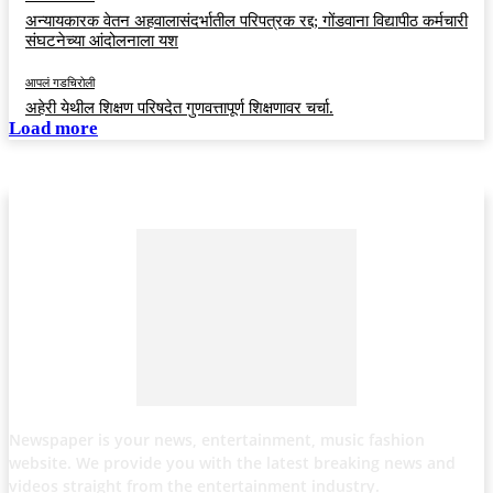
अन्यायकारक वेतन अहवालासंदर्भातील परिपत्रक रद्द; गोंडवाना विद्यापीठ कर्मचारी
संघटनेच्या आंदोलनाला यश
आपलं गडचिरोली
अहेरी येथील शिक्षण परिषदेत गुणवत्तापूर्ण शिक्षणावर चर्चा.
Load more
Newspaper is your news, entertainment, music fashion
website. We provide you with the latest breaking news and
videos straight from the entertainment industry.