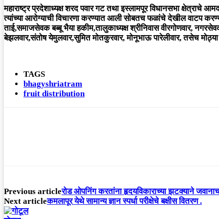
महाराष्ट्र प्रदेशाध्यक्ष शरद पवार गट तथा इस्लामपूर विधानसभा क्षेत्राचे
त्यांच्या आरोग्याची विचारणा करण्यात आली सोबतच फळांचे देखील वाटप करण्य
ताई,समाजसेवक बब्बू भैया हकीम,तालुकाध्यक्ष श्रीनिवास वीरगोणवार, नगरसेव
बेझलवार,संतोष येमुलवार,सुमित मोतकुरवार, मोनूभाऊ पारेलीवार, तसेच मोठ्या सं
TAGS
bhagyshriatram
fruit distribution
Previous article
रोड ओपनिंग करतांना हृदयविकाराच्या झटक्याने जवानाचा 
Next article
कमलापूर येथे सामान्य ज्ञान स्पर्धा परीक्षेचे बक्षीस वितरण .