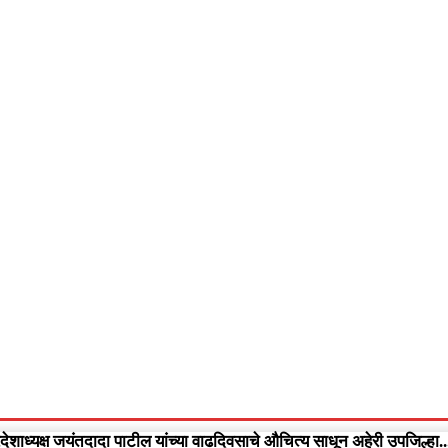
आपलं गडचिरोली
आपला विदर्भ
गुन्हेवृत्त
More
Video
रदेशाध्यक्ष जयंतदादा पाटील यांच्या वाढदिवसाचे औचित्य साधून अहेरी उपजिल्हा..