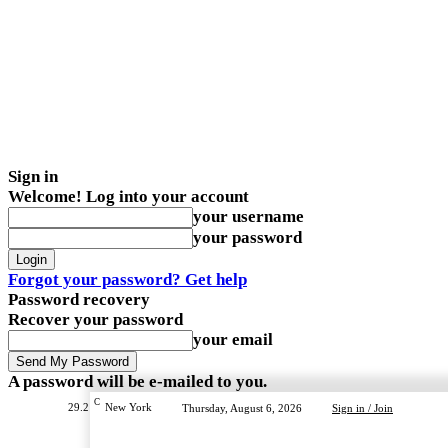
Sign in
Welcome! Log into your account
your username
your password
Forgot your password? Get help
Password recovery
Recover your password
your email
A password will be e-mailed to you.
C
29.2
New York
Thursday, August 6, 2026
Sign in / Join