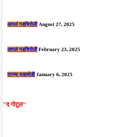
POPULAR POSTS
मोठी बातमी: कोपर्शी च्या जंगलात चकमकीत चार माओवाद्यांना कंठस्नान, 3महिलांचा समावे
आपलं गडचिरोली
August 27, 2025
सार्वजनिक ठिकाणी महापुरुषांबद्दल अवमानजनक लिखाण करणा­या विकृतांस गडचिरोली पोलीस
आपलं गडचिरोली
February 23, 2025
नक्षलवाद्यांनी केलेल्या शक्तिशाली आयईडी च्या स्फोटात 9 जवान शहीद. ………छत्तीसगड
ताज्या घडामोडी
January 6, 2025
"द गोटूल"
न्यूज नेटवर्कद्वारा प्रसिद्ध बातम्या आणि लेखामधून व्