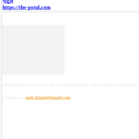
गोटूल
https://the-gotul.com
Newspaper is your news, entertainment, music fashion website.
Contact us:
mak.khond@gmail.com