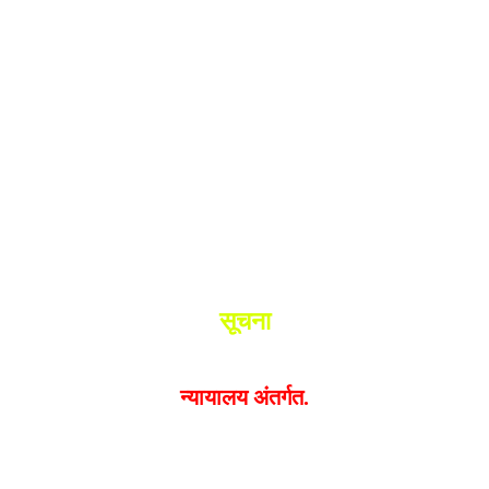
श.
ांनी घेतले ताब्यात
 मधील बिजापूर जिल्ह्यातील घटना.
सूचना
यक्त झालेल्या मतांशी
संपादक मालक आणि प्रकाशक सहमत असतील
न्यायालय अंतर्गत.