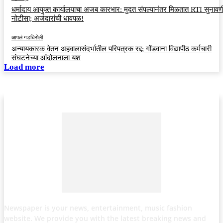
धर्मादाय आयुक्त कार्यालयाचा अजब कारभार: मुदत संपल्यानंतर मिळतात RTI सुनावणी
नोटीसा; अर्जदारांची धावपळ!
आपलं गडचिरोली
अन्यायकारक वेतन अहवालासंदर्भातील परिपत्रक रद्द; गोंडवाना विद्यापीठ कर्मचारी
संघटनेच्या आंदोलनाला यश
Load more
Newspaper is your news, entertainment, music fashion
website. We provide you with the latest breaking news and