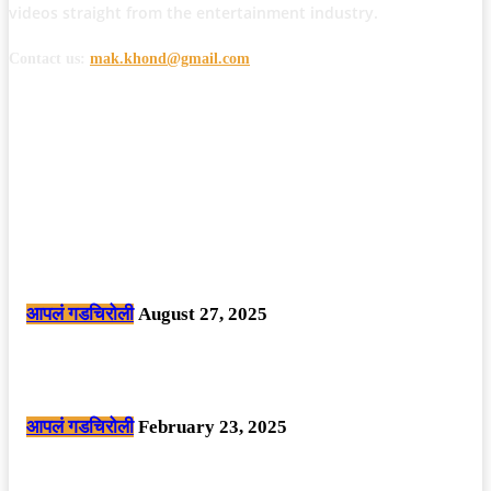
videos straight from the entertainment industry.
Contact us:
mak.khond@gmail.com
POPULAR POSTS
मोठी बातमी: कोपर्शी च्या जंगलात चकमकीत चार माओवाद्यांना कंठस्नान, 3महिलांचा
समावेश.
आपलं गडचिरोली
August 27, 2025
सार्वजनिक ठिकाणी महापुरुषांबद्दल अवमानजनक लिखाण करणा­या विकृतांस गडचिरोली
पोलीसांनी घेतले ताब्यात
आपलं गडचिरोली
February 23, 2025
नक्षलवाद्यांनी केलेल्या शक्तिशाली आयईडी च्या स्फोटात 9 जवान शहीद. ………