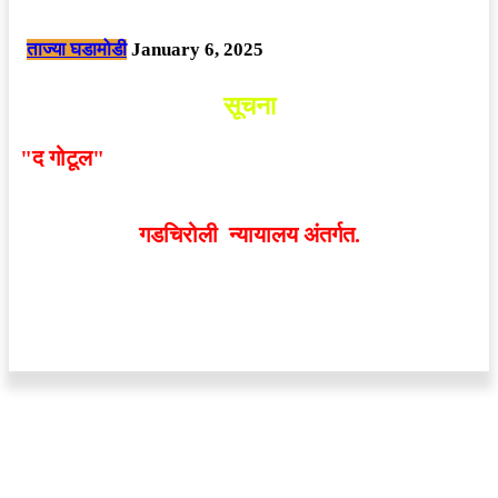
छत्तीसगड मधील बिजापूर जिल्ह्यातील घटना.
ताज्या घडामोडी
January 6, 2025
सूचना
"द गोटूल"
न्यूज नेटवर्कद्वारा प्रसिद्ध बातम्या आणि लेखामधून
व्यक्त झालेल्या मतांशी
संपादक मालक आणि प्रकाशक सहमत
असतीलच असे नाही
. अनावधानाने काही वाद निर्माण झाल्यास
गडचिरोली न्यायालय अंतर्गत.
वेबसाईट डिजाईन - 9421719953