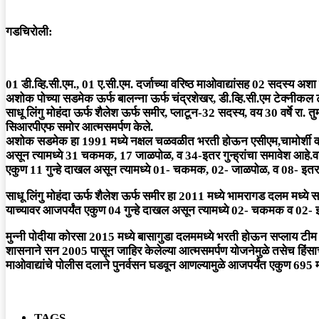
गडचिरोली:
01 डी.व्हि.सी.एम., 01 ए.सी.एम. दर्जाच्या वरिष्ठ माओवाद्यांसह 02 सदस्य 
अशोक पोच्या सडमेक ऊर्फ बालन्ना ऊर्फ चंद्रशेखर, डी.व्हि.सी.एम टेक्नीकल टीम
साधू लिंगु मोहंदा ऊर्फ शैलेश ऊर्फ समीर, प्लाटून-32 सदस्य, वय 30 वर्षे रा.
सिआरपीएफ समोर आत्मसमर्पण केले.
अशोक सडमेक हा 1991 मध्ये नक्षल चळवळीत भरती होऊन एसीएम,चामोर्शी व अ
असून त्यामध्ये 31 चकमक, 17 जाळपोळ, व 34-इतर गुन्ह्रांचा समावेश आहे.वन
एकुण 11 गुन्हे दाखल असून त्यामध्ये 01- चकमक, 02- जाळपोळ, व 08- इतर गु
साधू लिंगु मोहंदा ऊर्फ शैलेश ऊर्फ समीर हा 2011 मध्ये भामरागड दलम मध्ये 
याच्यावर आजपर्यंत एकुण 04 गुन्हे दाखल असून त्यामध्ये 02- चकमक व 02- इत
मुन्नी पोदीया कोरसा 2015 मध्ये बासागुडा दलममध्ये भरती होऊन सप्लाय टीम म
शासनाने सन 2005 पासून जाहिर केलेल्या आत्मसमर्पण योजनेमुळे तसेच हिंसाच
माओवाद्यांचे पोलीस दलाने पुनर्वसन घडवून आणल्यामुळे आजपर्यंत एकुण 695
TAGS