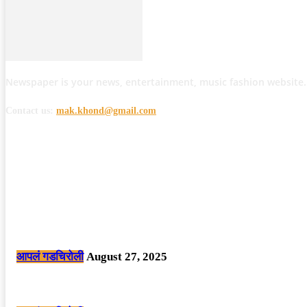
Newspaper is your news, entertainment, music fashion website.
Contact us:
mak.khond@gmail.com
POPULAR POSTS
मोठी बातमी: कोपर्शी च्या जंगलात चकमकीत चार माओवाद्यांना कंठस्नान, 3महिलांचा समावे
आपलं गडचिरोली
August 27, 2025
सार्वजनिक ठिकाणी महापुरुषांबद्दल अवमानजनक लिखाण करणा­या विकृतांस गडचिरोली पोलीस