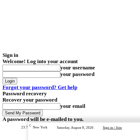
Sign in
Welcome! Log into your account
your username
your password
Forgot your password? Get help
Password recovery
Recover your password
your email
A password will be e-mailed to you.
C
23.7
New York
Saturday, August 8, 2026
Sign in / Join