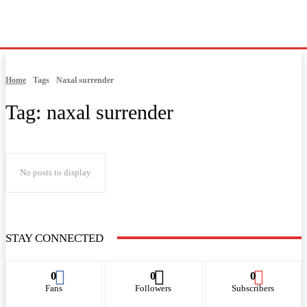
Home
Tags
Naxal surrender
Tag:
naxal surrender
No posts to display
STAY CONNECTED
0
0
0
Fans
Followers
Subscribers