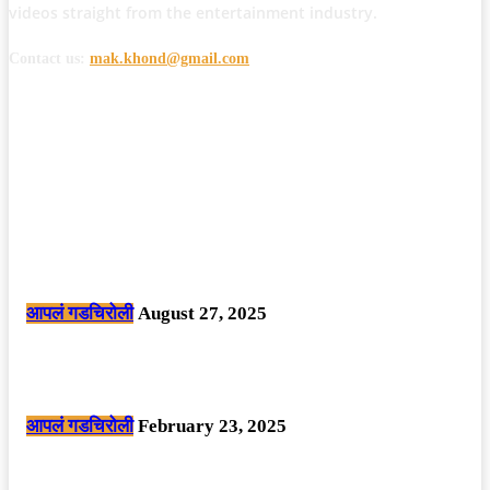
videos straight from the entertainment industry.
Contact us:
mak.khond@gmail.com
POPULAR POSTS
मोठी बातमी: कोपर्शी च्या जंगलात चकमकीत चार माओवाद्यांना कंठस्नान, 3महिलांचा
समावेश.
आपलं गडचिरोली
August 27, 2025
सार्वजनिक ठिकाणी महापुरुषांबद्दल अवमानजनक लिखाण करणा­या विकृतांस गडचिरोली
पोलीसांनी घेतले ताब्यात
आपलं गडचिरोली
February 23, 2025
नक्षलवाद्यांनी केलेल्या शक्तिशाली आयईडी च्या स्फोटात 9 जवान शहीद. ………