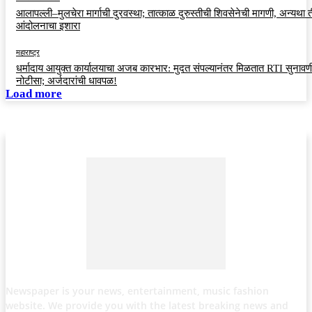
आलापल्ली–मुलचेरा मार्गाची दुरवस्था; तात्काळ दुरुस्तीची शिवसेनेची मागणी, अन्यथा त
आंदोलनाचा इशारा
महाराष्ट्र
धर्मादाय आयुक्त कार्यालयाचा अजब कारभार: मुदत संपल्यानंतर मिळतात RTI सुनावणी
नोटीसा; अर्जदारांची धावपळ!
Load more
Newspaper is your news, entertainment, music fashion
website. We provide you with the latest breaking news and