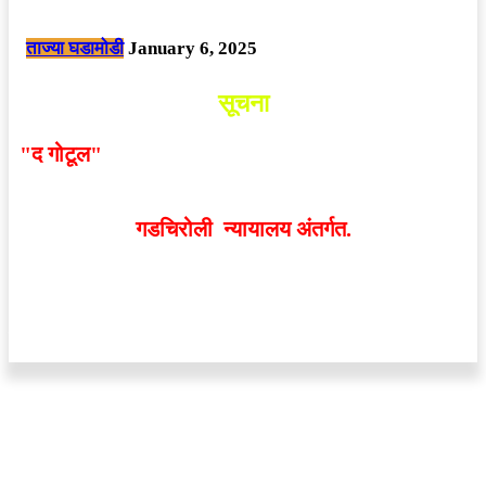
छत्तीसगड मधील बिजापूर जिल्ह्यातील घटना.
ताज्या घडामोडी
January 6, 2025
सूचना
"द गोटूल"
न्यूज नेटवर्कद्वारा प्रसिद्ध बातम्या आणि लेखामधून
व्यक्त झालेल्या मतांशी
संपादक मालक आणि प्रकाशक सहमत
असतीलच असे नाही
. अनावधानाने काही वाद निर्माण झाल्यास
गडचिरोली न्यायालय अंतर्गत.
वेबसाईट डिजाईन - 9421719953