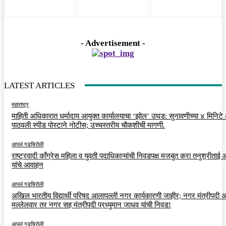
- Advertisement -
LATEST ARTICLES
महाराष्ट्र
माहिती अधिकारात धर्मादाय आयुक्त कार्यालयाचा ‘झोल’ उघड: सुनावणीच्या ४ मिनिट
पाठवली स्पीड पोस्टाने नोटीस; उच्चस्तरीय चौकशीची मागणी.
आपलं गडचिरोली
राष्ट्रवादी काँग्रेस महिला व युवती पदाधिकाऱ्यांची निवडपक्ष मजबुत करा तनुश्रीताई
यांचे आवाहन
आपलं गडचिरोली
अखिल भारतीय विद्यार्थी परिषद आलापल्ली नगर कार्यकारणी जाहीर; नगर मंत्रीपदी अर
मल्लेलवार तर नगर सह मंत्रीपदी प्रध्युमान जाधव यांची निवड!
आपलं गडचिरोली