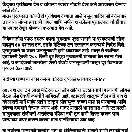
केंद्रात प्रशिक्षणा देउ व चांगल्या पदावर नोकरी देऊ असे आश्वासन देण्यात
आले होते.
मात्र प्रत्यक्षात कोणतेही प्रशिक्षण देण्याता आले नसून आदिवासी बेरोजगार
तरुणांना यांच्या हक्काचे जंगल आणि जमीन असलेल्या प्रकल्पात चौकीदार
या पदावर ठेवून बोळवणा करण्यात येत आहे.
निवेदनातील स्पष्ठ स्वरूप बघता नुकताच प्रशासनाने या प्रकल्पाची लीज
वाढवून 60 दशलक्ष टन, इतके मेट्रिक टन उत्खनन करण्याचे निर्देश दिले,
प्रामुख्याने या बाबत जनसुनावणी होणे आवश्यक आहे. मात्र ते स्थनिक
एटापल्ली ऐवजी २०० किमी दूर जिल्हा मुख्यालयी घेण्याचा बेत रचला गेला
आहे, व आदिवासी जानतेला शेरते शेवटी जनसुनावणी पासून दूर ठेवण्याचा
प्रयत्न केला आहे.
नदीच्या पाण्याचा वापर करून कोरडा दुष्काळ आणणार काय??
60. दश लक्ष टन लाख मेट्रिक टन लोह खनिज उत्खननाची परवानगी लॉयड
मेटल अँड ऐनर्जी कंपनीने मागितली आहे. एटापल्ली तालुक्यातील बांडे गाव ते
कोलासरी मार्गे पाईप लाईन टाकून लोह युक्त कच्चा माल हा पाण्याच्या आणि
हवेच्या दबावाने नेण्यात येणार आहे. मात्र यासाठी भामरागाड आगि एटापल्ली
तालुक्याला संजीवनी असलेल्या बंडिया नदी तून पाणी लिफ्ट करून याच
पाण्याच्या वापर करून कच्चा माल पाठविण्याचा डाव आहे.
या नदीच्या पाण्यामुळे बहुतांश भाग हा ओलिताखाली असतो आणि त्यामुळे नदी