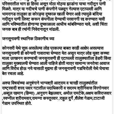
परिसरातील भाग हा हिरवा असून मोठा मोठ्या झाडांना याचा नदीतून पाणी
मिळते. मात्र या नदीचचे पाणी कंपनीने पळवून नेल्यास एटापल्ली आणि
भामरागड तालुका हा कोरड्या दुष्काळ खाली येणार आहे त्यामुळे बांदिया
नदीतून पाणी लिफ्ट करून कंपनीला देण्याची परवानगी रद्द करण्यात यावी
आणि भविष्यातील होणान्या दुष्काळाला आधीच थांबविण्यात यावे, अशी चिंता
जनक बाब ही त्यांनी निवेदनातून मांढली.
जनसुनावणी स्थानिक ठिकाणीच घ्या
कोनसरी येथे सुरू असलेल्या लोह प्रकल्पा बाबत काही आक्षेप असल्यास
जनसुनावणी ही कोन्सरी गावातचा घेण्यात येत असून मात्र लोह युक्त कच्चा
माला उत्खनन करण्याची जनसुनावणी ही एटापल्ली तालुक्यातीला हेडरी किंवा
तालुका मुख्यालयी घेण्यात आली पाहिजे होती मात्र सामान्य जनतेचा आवाज
आणि विरोध होऊ नये यासाठी मुद्दामा ही जनसुनावणी गडचिरोली येथे घेयाचा
बेत रचला आहे.
अश्या विषयांच्या अनुषंगाने भाग्यश्री आत्राम व चारही तालुक्यांतील
राष्ट्रवादी शरद पवार गटातील पदाधिकारी व सदस्य श्रीनिवास विरगोनवार
,अब्दुल रहमान (हिम्मा) ,अनुराग बेझलवार, अमोल रामटेके,अक्षय कविराजवार
,स्वप्नील श्रीरामवार,रामन्ना कस्तुरवार ,राहुल दुर्गे ,शैलेश गेडाम,टाटाजी
गेडाम उपस्थित होते.