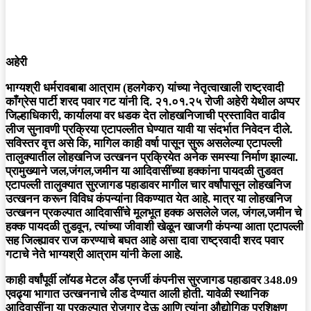
अहेरी
भाग्यश्री धर्मरावबाबा आत्राम (हलगेकर) यांच्या नेतृत्वाखाली राष्ट्रवादी
काँग्रेस पार्टी शरद पवार गट यांनी दि. २१.०१.२५ रोजी अहेरी येथील अप्पर
जिल्हाधिकारी, कार्यालया वर धडक देत लोहखनिजाची प्रस्तावित वाढीव
लीज सुनावणी प्रक्रिया एटापल्लीत घेण्यात यावी या संदर्भात निवेदन दीले.
सविस्तर वृत्त असे कि, मागिल काही वर्षा पासून सुरू असलेल्या एटापल्ली
तालुक्यातील लोहखनिज उत्खनन प्रक्रियेत अनेक समस्या निर्माण झाल्या.
प्रामुख्याने जल,जंगल,जमीन या आदिवासींच्या हक्कांना पायदळी तुडवत
एटापल्ली तालुक्यात सुरजागड पहाडावर मागील चार वर्षांपासून लोहखनिज
उत्खनन करून विविध कंपन्यांना विकण्यात येत आहे. मात्र या लोहखनिज
उत्खनन प्रकल्पात आदिवासींचे मूलभूत हक्क असलेले जल, जंगल,जमीन चे
हक्क पायदळी तुडवून, त्यांच्या जीवाशी खेळून खाजगी कंपन्या आता एटापल्ली
सह जिल्ह्यावर राज करण्याचे बघत आहे असा दावा राष्ट्रवादी शरद पवार
गटाचे नेते भाग्यश्री आत्राम यांनी केला आहे.
काही वर्षांपूर्वी लॉयड मेटल अँड एनर्जी कंपनीस सुरजागड पहाडावर 348.09
एवढ्या भागात उत्खननाचे लीड देण्यात आली होती. यावेळी स्थानिक
आदिवासींना या प्रकल्पात रोजगार देऊ आणि त्यांना औद्योगिक प्रशिक्षण