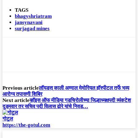
TAGS
bhagyshriatram
jansynavani
surjagad mines
Previous article
लॉयडस् काली अम्माल मेमोरियल हॉस्पीटल तर्फे भव्य
आरोग्य तपासणी शिबिर
Next article
व्हॉइस ऑफ मीडिया गडचिरोलीच्या जिल्हाध्यक्षपदी व्यंकटेश
दुडमवार तर सचिव पदी विलास ढोरे यांचे निवड…
गोटूल
https://the-gotul.com