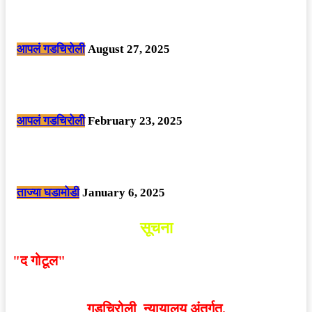
मोठी बातमी: कोपर्शी च्या जंगलात चकमकीत चार माओवाद्यांना कंठस्नान, 3महिलांचा
समावेश.
आपलं गडचिरोली
August 27, 2025
सार्वजनिक ठिकाणी महापुरुषांबद्दल अवमानजनक लिखाण करणा­या विकृतांस गडचिरोली
पोलीसांनी घेतले ताब्यात
आपलं गडचिरोली
February 23, 2025
नक्षलवाद्यांनी केलेल्या शक्तिशाली आयईडी च्या स्फोटात 9 जवान शहीद. ………
छत्तीसगड मधील बिजापूर जिल्ह्यातील घटना.
ताज्या घडामोडी
January 6, 2025
सूचना
"द गोटूल"
न्यूज नेटवर्कद्वारा प्रसिद्ध बातम्या आणि लेखामधून
व्यक्त झालेल्या मतांशी
संपादक मालक आणि प्रकाशक सहमत
असतीलच असे नाही
. अनावधानाने काही वाद निर्माण झाल्यास
गडचिरोली न्यायालय अंतर्गत.