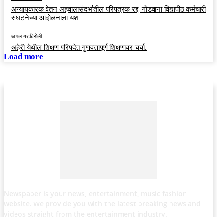
अन्यायकारक वेतन अहवालासंदर्भातील परिपत्रक रद्द; गोंडवाना विद्यापीठ कर्मचारी
संघटनेच्या आंदोलनाला यश
आपलं गडचिरोली
अहेरी येथील शिक्षण परिषदेत गुणवत्तापूर्ण शिक्षणावर चर्चा.
Load more
Newspaper is your news, entertainment, music fashion
website. We provide you with the latest breaking news and
videos straight from the entertainment industry.