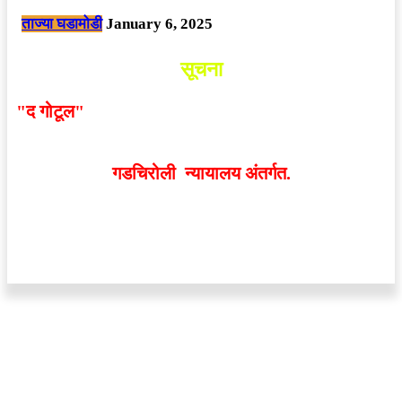
ताज्या घडामोडी
January 6, 2025
सूचना
"द गोटूल"
न्यूज नेटवर्कद्वारा प्रसिद्ध बातम्या आणि लेखामधून
व्यक्त झालेल्या मतांशी
संपादक मालक आणि प्रकाशक सहमत
असतीलच असे नाही
. अनावधानाने काही वाद निर्माण झाल्यास
गडचिरोली न्यायालय अंतर्गत.
वेबसाईट डिजाईन - 9421719953