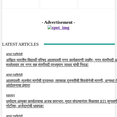
- Advertisement -
LATEST ARTICLES
आपलं गडचिरोली
अखिल भारतीय विद्यार्थी परिषद आलापल्ली नगर कार्यकारणी जाहीर; नगर मंत्रीपदी अर
मल्लेलवार तर नगर सह मंत्रीपदी प्रध्युमान जाधव यांची निवड!
आपलं गडचिरोली
आलापल्ली–मुलचेरा मार्गाची दुरवस्था; तात्काळ दुरुस्तीची शिवसेनेची मागणी, अन्यथा त
आंदोलनाचा इशारा
महाराष्ट्र
धर्मादाय आयुक्त कार्यालयाचा अजब कारभार: मुदत संपल्यानंतर मिळतात RTI सुनावणी
नोटीसा; अर्जदारांची धावपळ!
आपलं गडचिरोली