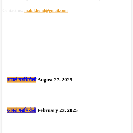
Contact us:
mak.khond@gmail.com
POPULAR POSTS
मोठी बातमी: कोपर्शी च्या जंगलात चकमकीत चार माओवाद्यांना कंठस्नान, 3महिलांचा
समावेश.
आपलं गडचिरोली
August 27, 2025
सार्वजनिक ठिकाणी महापुरुषांबद्दल अवमानजनक लिखाण करणा­या विकृतांस गडचिरोली
पोलीसांनी घेतले ताब्यात
आपलं गडचिरोली
February 23, 2025
नक्षलवाद्यांनी केलेल्या शक्तिशाली आयईडी च्या स्फोटात 9 जवान शहीद. ………
छत्तीसगड मधील बिजापूर जिल्ह्यातील घटना.