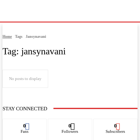
Home
Tags
Jansynavani
Tag:
jansynavani
No posts to display
STAY CONNECTED
0
0
0
Fans
Followers
Subscribers