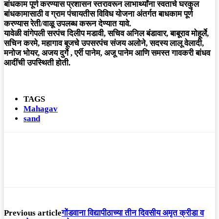
बांधकाम पूर्ण करण्यास प्रशासन स्तरावरून लाभार्थ्यांना स्वताचे घरकुल
बांधकामासाठी व ग्राम पंचायतीस विविध योजना अंतर्गत बाधकाम पूर्ण
करण्यास रेती/वाळू उपलब्ध करून देण्यात यावे.
यावेळी वांगेपली सरपंच दिलीप मडावी, सचिव अनिल बंडावार, बाबूराव मोहूर्ले,
सचिन करमे, महागाव बूजचे उपसरपंच संजय अलोने, सदस्य लालू वेलादी,
मनोज भोयर, अजय दुर्गे , एर्री पानेम, अजू पानेम आणि समस्त गावकरी बांधव
आदींची उपस्थिती होती.
TAGS
Mahagav
sand
Previous article
गोंडवाना विद्यापीठाच्या तीन दिवसीय अमृत क्रीडा व