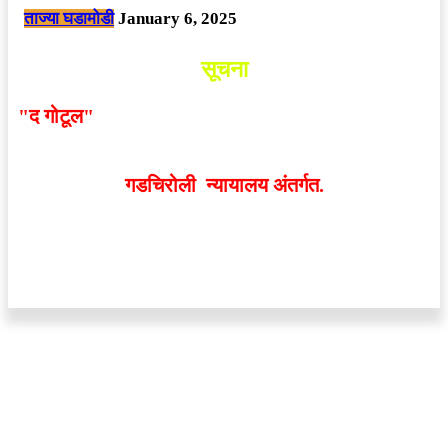
ताज्या घडामोडी
January 6, 2025
सूचना
"द गोटूल"
न्यूज नेटवर्कद्वारा प्रसिद्ध बातम्या आणि लेखामधून
व्यक्त झालेल्या मतांशी
संपादक मालक आणि प्रकाशक सहमत
असतीलच असे नाही
. अनावधानाने काही वाद निर्माण झाल्यास
गडचिरोली न्यायालय अंतर्गत.
वेबसाईट डिजाईन - 9421719953