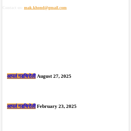
Contact us:
mak.khond@gmail.com
POPULAR POSTS
मोठी बातमी: कोपर्शी च्या जंगलात चकमकीत चार माओवाद्यांना कंठस्नान, 3महिलांचा
समावेश.
आपलं गडचिरोली
August 27, 2025
सार्वजनिक ठिकाणी महापुरुषांबद्दल अवमानजनक लिखाण करणा­या विकृतांस गडचिरोली
पोलीसांनी घेतले ताब्यात
आपलं गडचिरोली
February 23, 2025
नक्षलवाद्यांनी केलेल्या शक्तिशाली आयईडी च्या स्फोटात 9 जवान शहीद. ………
छत्तीसगड मधील बिजापूर जिल्ह्यातील घटना.