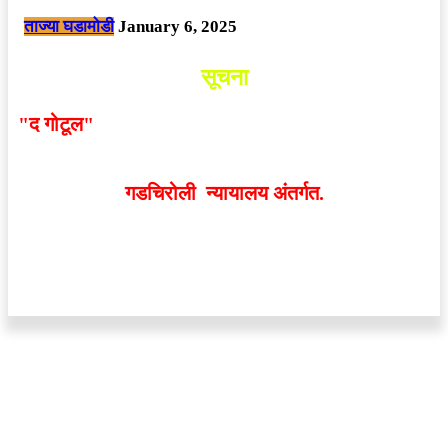
ताज्या घडामोडी
January 6, 2025
सूचना
"द गोटूल"
न्यूज नेटवर्कद्वारा प्रसिद्ध बातम्या आणि लेखामधून
व्यक्त झालेल्या मतांशी
संपादक मालक आणि प्रकाशक सहमत
असतीलच असे नाही
. अनावधानाने काही वाद निर्माण झाल्यास
गडचिरोली न्यायालय अंतर्गत.
वेबसाईट डिजाईन - 9421719953