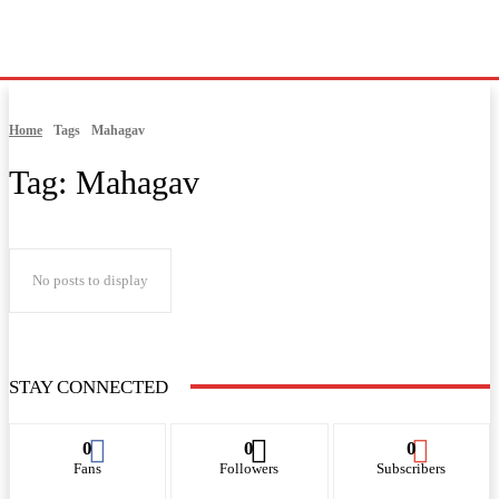
Home
Tags
Mahagav
Tag:
Mahagav
No posts to display
STAY CONNECTED
0
0
0
Fans
Followers
Subscribers