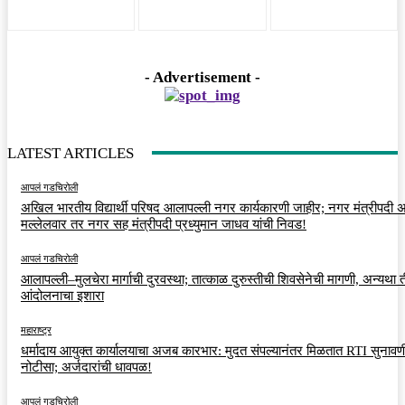
- Advertisement -
LATEST ARTICLES
आपलं गडचिरोली
अखिल भारतीय विद्यार्थी परिषद आलापल्ली नगर कार्यकारणी जाहीर; नगर मंत्रीपदी अर
मल्लेलवार तर नगर सह मंत्रीपदी प्रध्युमान जाधव यांची निवड!
आपलं गडचिरोली
आलापल्ली–मुलचेरा मार्गाची दुरवस्था; तात्काळ दुरुस्तीची शिवसेनेची मागणी, अन्यथा त
आंदोलनाचा इशारा
महाराष्ट्र
धर्मादाय आयुक्त कार्यालयाचा अजब कारभार: मुदत संपल्यानंतर मिळतात RTI सुनावणी
नोटीसा; अर्जदारांची धावपळ!
आपलं गडचिरोली