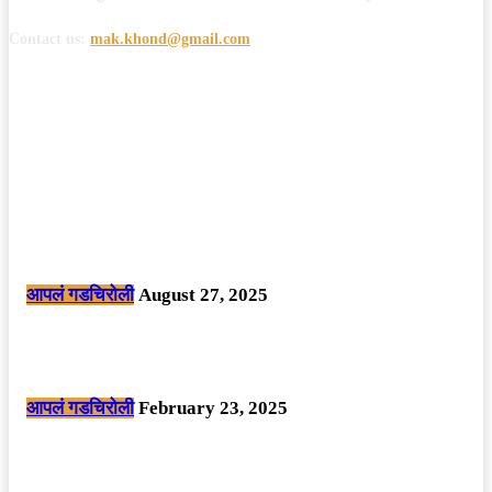
Contact us:
mak.khond@gmail.com
POPULAR POSTS
मोठी बातमी: कोपर्शी च्या जंगलात चकमकीत चार माओवाद्यांना कंठस्नान, 3महिलांचा
समावेश.
आपलं गडचिरोली
August 27, 2025
सार्वजनिक ठिकाणी महापुरुषांबद्दल अवमानजनक लिखाण करणा­या विकृतांस गडचिरोली
पोलीसांनी घेतले ताब्यात
आपलं गडचिरोली
February 23, 2025
नक्षलवाद्यांनी केलेल्या शक्तिशाली आयईडी च्या स्फोटात 9 जवान शहीद. ………
छत्तीसगड मधील बिजापूर जिल्ह्यातील घटना.