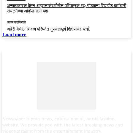
अन्यायकारक वेतन अहवालासंदर्भातील परिपत्रक रद्द; गोंडवाना विद्यापीठ कर्मचारी
संघटनेच्या आंदोलनाला यश
आपलं गडचिरोली
अहेरी येथील शिक्षण परिषदेत गुणवत्तापूर्ण शिक्षणावर चर्चा.
Load more
Newspaper is your news, entertainment, music fashion
website. We provide you with the latest breaking news and
videos straight from the entertainment industry.