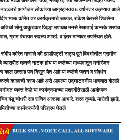
रसारक मंडळ अडपल्ली चेक( मलेझरी) च्या सौजण्याने जिल्हा परीषद
या नाटकाचे आयोजन लोकांच्या आग्रहास्तव 6 वर्षानंतर कऱण्यात आले
संदीप भाऊ कोरेत तर कार्यक्रमाचे अध्यक्ष, राकेश बेलसरे शिवसेना
ष अतिथी सोनु वाकुडकर जिल्हा उपाधक्ष मनसे रेखाताई कन्नके सरपंच
ल, ग्राम पंचायत सदस्य आष्टी, व ईतर मान्यवर उपस्थित होते.
संदीप कोरेत म्हणाले की झाडीपट्टी नाट्य पूर्ण विदर्भातील ग्रामीण
े व्यासपीठ म्हणजे नाटक होय या कलेच्या माध्यमातून मनोरंजन
ा बद्दल उत्साह पण दिसून येत आहे या कलेचे जतन व संवर्धन
न करणे काळाची गरज आहे असे आपल्या उद्घाटननीय भाषणात बोलले
ले मनोगत व्यक्त केले या कार्यक्रमाच्या यशस्वीतेसाठी आयोजक
 सचिव बंडू चौधरी सह सचिव आकाश आभारे, शरद कुबडे, मारोती झाडे,
्या कार्यकर्त्यांनी परिश्रम घेतले