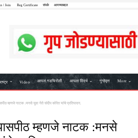
in / Join
Reg Certificate
संपर्क
आमच्याबद्दल
आपलं गडचिरोली
आपला विदर्भ
गुन्हेवृत्त
More
ाष्ट्र
Video
सपीठ म्हणजे नाटक :मनसे युवा नेते संदीप कोरेत यांचे प्रतिपादन.
्यासपीठ म्हणजे नाटक :मनसे