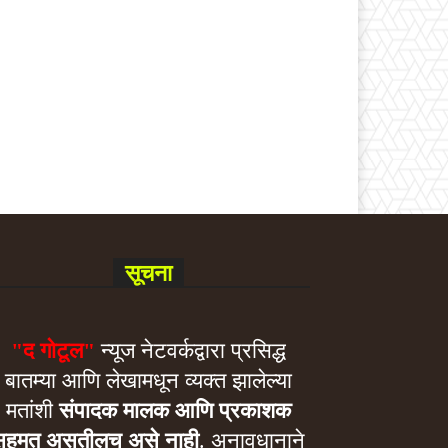
सूचना
"द गोटूल"
न्यूज नेटवर्कद्वारा प्रसिद्ध
बातम्या आणि लेखामधून व्यक्त झालेल्या
मतांशी
संपादक मालक आणि प्रकाशक
सहमत असतीलच असे नाही
. अनावधानाने