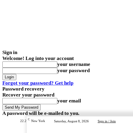
Sign in
Welcome! Log into your account
your username
your password
Forgot your password? Get help
Password recovery
Recover your password
your email
A password will be e-mailed to you.
C
22.2
New York
Saturday, August 8, 2026
Sign in / Join