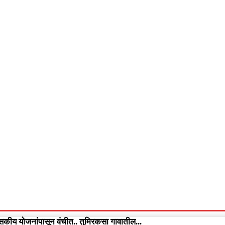
आपलं गडचिरोली
आपला विदर्भ
गुन्हेवृत्त
More
Video
कीय योजनांपासून वंचीत.. तुमिरकसा गावातील...