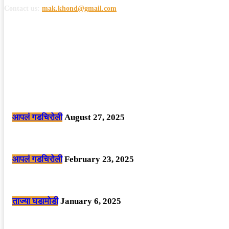
Contact us:
mak.khond@gmail.com
POPULAR POSTS
मोठी बातमी: कोपर्शी च्या जंगलात चकमकीत चार माओवाद्यांना कंठस्नान, 3महिलांचा समावे
आपलं गडचिरोली
August 27, 2025
सार्वजनिक ठिकाणी महापुरुषांबद्दल अवमानजनक लिखाण करणा­या विकृतांस गडचिरोली पोलीस
आपलं गडचिरोली
February 23, 2025
नक्षलवाद्यांनी केलेल्या शक्तिशाली आयईडी च्या स्फोटात 9 जवान शहीद. ………छत्तीसगड
ताज्या घडामोडी
January 6, 2025