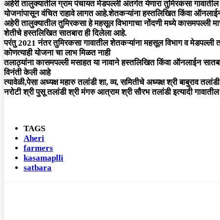
अहेरी तालुक्यातील ग्राम पंचायत मेडपल्ली अंतर्गत येणारा तुमिरकसा गावाती
योजनांपासून वंचित राहावे लागत आहे.शेतकऱ्यांना हस्तलिखित किंवा ऑनलाईन स
अहेरी तालुक्यातील तुमिरकसा हे महसूल विभागाचा नोंदणी मध्ये कासमपल्ली म
शेतीचे हस्तलिखित सातबारा ही दिलेला आहे.
परंतु 2021 नंतर तुमिरकसा गावातील शेतकऱ्यांना महसूल विभाग व मेडपल्ली 
कोणत्याही योजना चा लाभ मिळत नाही
तलाठ्यांना कासमपल्ली मसाहत या नावाने हस्तलिखित किंवा ऑनलाईन सातबारा देण
विनंती केली आहे
त्यावेळी,पेसा अध्यक्ष महारु तलांडी शा, व्य, समितीचे अध्यक्ष श्री बाबुराव तला
नरोटी श्री पुसू तलांडी श्री मंगरु आत्राम श्री सौरभ तलांडी इत्यादी गावाती
TAGS
Aheri
farmers
kasamaplli
satbara