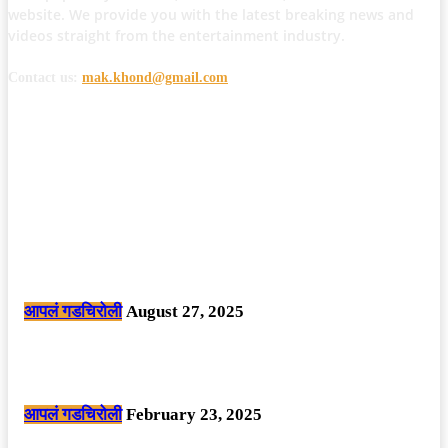
website. We provide you with the latest breaking news and
videos straight from the entertainment industry.
Contact us:
mak.khond@gmail.com
POPULAR POSTS
मोठी बातमी: कोपर्शी च्या जंगलात चकमकीत चार माओवाद्यांना कंठस्नान, 3महिलांचा
समावेश.
आपलं गडचिरोली
August 27, 2025
सार्वजनिक ठिकाणी महापुरुषांबद्दल अवमानजनक लिखाण करणा­या विकृतांस गडचिरोली
पोलीसांनी घेतले ताब्यात
आपलं गडचिरोली
February 23, 2025