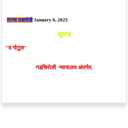
नक्षलवाद्यांनी केलेल्या शक्तिशाली आयईडी च्या स्फोटात 9 जवान शहीद. ………
छत्तीसगड मधील बिजापूर जिल्ह्यातील घटना.
ताज्या घडामोडी
January 6, 2025
सूचना
"द गोटूल"
न्यूज नेटवर्कद्वारा प्रसिद्ध बातम्या आणि लेखामधून
व्यक्त झालेल्या मतांशी
संपादक मालक आणि प्रकाशक सहमत
असतीलच असे नाही
. अनावधानाने काही वाद निर्माण झाल्यास
गडचिरोली न्यायालय अंतर्गत.
वेबसाईट डिजाईन - 9421719953