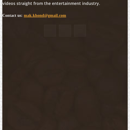
videos straight from the entertainment industry.
Contact us:
mak.khond@gmail.com
POPULAR POSTS
मोठी बातमी: कोपर्शी च्या जंगलात चकमकीत चार माओवाद्यांना कंठस्नान, 3महिलांचा
समावेश.
आपलं गडचिरोली
August 27, 2025
सार्वजनिक ठिकाणी महापुरुषांबद्दल अवमानजनक लिखाण करणा­या विकृतांस गडचिरोली
पोलीसांनी घेतले ताब्यात
आपलं गडचिरोली
February 23, 2025
नक्षलवाद्यांनी केलेल्या शक्तिशाली आयईडी च्या स्फोटात 9 जवान शहीद. ………