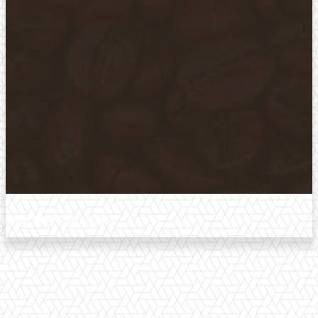
छत्तीसगड मधील बिजापूर जिल्ह्यातील घटना.
ताज्या घडामोडी
January 6, 2025
सूचना
"द गोटूल"
न्यूज नेटवर्कद्वारा प्रसिद्ध बातम्या आणि लेखामधून
व्यक्त झालेल्या मतांशी
संपादक मालक आणि प्रकाशक सहमत
असतीलच असे नाही
. अनावधानाने काही वाद निर्माण झाल्यास
गडचिरोली न्यायालय अंतर्गत.
वेबसाईट डिजाईन - 9421719953