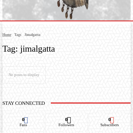
Home
Tags
Jimalgatta
Tag:
jimalgatta
No posts to display
STAY CONNECTED
0
0
0
Fans
Followers
Subscribers