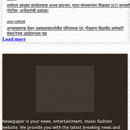
धर्मादाय आयुक्त कार्यालयाचा अजब कारभार: मुदत संपल्यानंतर मिळतात RTI सुनावणी
नोटीसा; अर्जदारांची धावपळ!
आपलं गडचिरोली
अन्यायकारक वेतन अहवालासंदर्भातील परिपत्रक रद्द; गोंडवाना विद्यापीठ कर्मचारी
संघटनेच्या आंदोलनाला यश
Load more
Newspaper is your news, entertainment, music fashion
website. We provide you with the latest breaking news and