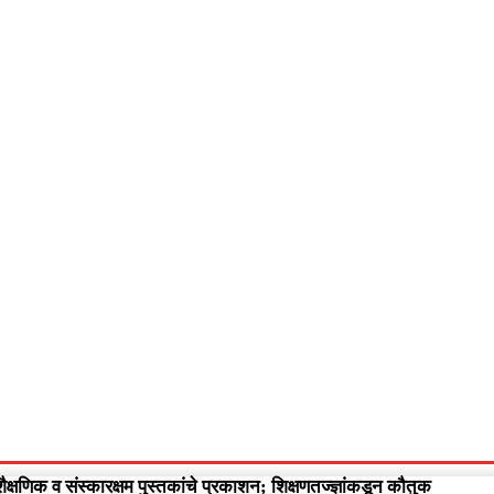
आपलं गडचिरोली
आपला विदर्भ
गुन्हेवृत्त
More
Video
शैक्षणिक व संस्कारक्षम पुस्तकांचे प्रकाशन; शिक्षणतज्ज्ञांकडून कौतुक