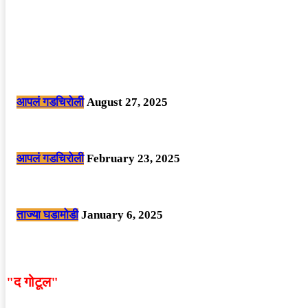
POPULAR POSTS
मोठी बातमी: कोपर्शी च्या जंगलात चकमकीत चार माओवाद्यांना कंठस्नान, 3महिलांचा समावे
आपलं गडचिरोली
August 27, 2025
सार्वजनिक ठिकाणी महापुरुषांबद्दल अवमानजनक लिखाण करणा­या विकृतांस गडचिरोली पोलीस
आपलं गडचिरोली
February 23, 2025
नक्षलवाद्यांनी केलेल्या शक्तिशाली आयईडी च्या स्फोटात 9 जवान शहीद. ………छत्तीसगड
ताज्या घडामोडी
January 6, 2025
"द गोटूल"
न्यूज नेटवर्कद्वारा प्रसिद्ध बातम्या आणि लेखामधून व्