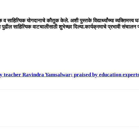
िक व साहित्यिक योगदानाचे कौतुक केले. अशी पुस्तके विद्यार्थ्यांच्या व्यक्तिमत
ा पुढील साहित्यिक वाटचालीसाठी शुभेच्छा दिल्या.कार्यक्रमाचे प्रभावी संचाल
by teacher Ravindra Yamsalwar; praised by education experts