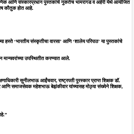
ैक्षणिक आणि संस्कारप्रधान पुस्तकांचे नुकतेच भामरागड व अहेरी येथे आयोजित
िशेष कौतुक होत आहे.
्या हस्ते
‘भारतीय संस्कृतीचा वारसा’
आणि
‘शालेय परिपाठ’
या पुस्तकांचे
न मान्यवरांच्या उपस्थितीत करण्यात आले.
क्षणाधिकारी सुनीलभाऊ आईंचवार, राष्ट्रपती पुरस्कार प्राप्त शिक्षक डॉ.
मकर आणि समाजसेवक महेशभाऊ बेझंकीवार यांच्यासह मोठ्या संख्येने शिक्षक,
हे.”