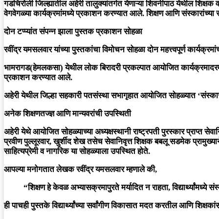
गडचिरोली जिल्ह्यातील अहेरी तालुक्यांतर्गत येणाऱ्या शिवनीपाठ येथील शिक्ष
वेगवेगळ्या कार्यक्रमांमध्ये प्रकाशन करण्यात आले. शिक्षण आणि संस्कारांच्या 
दोन टप्प्यांत संपन्न झाला पुस्तक प्रकाशन सोहळा
रवींद्र यमसलवार यांच्या पुस्तकांचा विमोचन सोहळा दोन महत्त्वपूर्ण कार्यक्रमां
भामरागड(हेमलकसा)
येथील लोक बिरादरी प्रकल्पात आयोजित कार्यक्रमादरम्य
प्रकाशन करण्यात आले.
अहेरी
येथील जिल्हा सहकारी पतसंस्था सभागृहात आयोजित सोहळ्यात
‘संस्क
अनेक शिक्षणतज्ज्ञ आणि मान्यवरांची उपस्थिती
अहेरी येथे आयोजित सोहळ्याच्या अध्यक्षस्थानी राष्ट्रपती पुरस्कार प्राप्त से
प्रवीण पुल्लूरवार, खुर्शीद शेख तसेच सेवानिवृत्त शिक्षक बबलू सडमेक प्रामु
साहित्यप्रेमी व नागरिक या सोहळ्याला उपस्थित होते.
आपल्या मनोगतात लेखक रवींद्र यमसलवार म्हणाले की,
“शिक्षण हे केवळ अभ्यासक्रमापुरते मर्यादित न राहता, विद्यार्थ्यांमध
ही पाचही पुस्तके विद्यार्थ्यांच्या सर्वांगीण विकासात मदत करतील आणि शिक्षकां