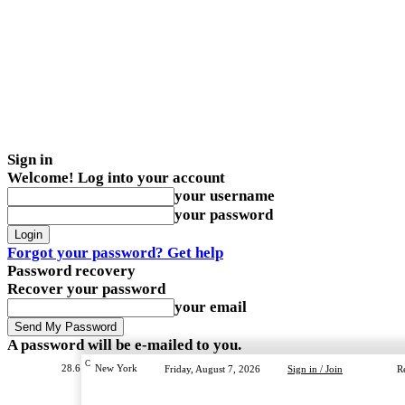
Sign in
Welcome! Log into your account
your username
your password
Forgot your password? Get help
Password recovery
Recover your password
your email
A password will be e-mailed to you.
C
28.6
New York
Friday, August 7, 2026
Sign in / Join
R