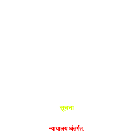
श.
ांनी घेतले ताब्यात
 मधील बिजापूर जिल्ह्यातील घटना.
सूचना
यक्त झालेल्या मतांशी
संपादक मालक आणि प्रकाशक सहमत असतील
न्यायालय अंतर्गत.