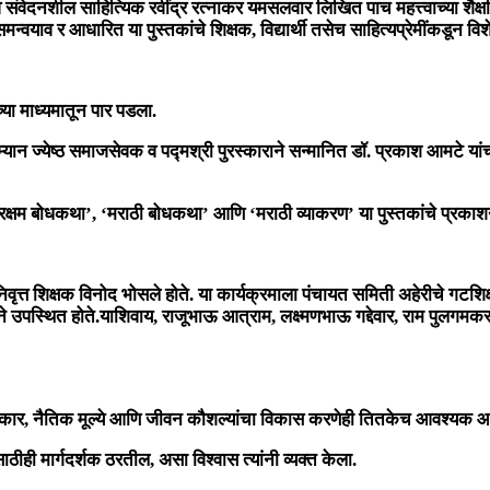
क व संवेदनशील साहित्यिक रवींद्र रत्नाकर यमसलवार लिखित पाच महत्त्वाच्या श
समन्वयाव र आधारित या पुस्तकांचे शिक्षक, विद्यार्थी तसेच साहित्यप्रेमींकडून व
च्या माध्यमातून पार पडला.
ान ज्येष्ठ समाजसेवक व पद्मश्री पुरस्काराने सन्मानित
डॉ. प्रकाश आमटे
यांच
ारक्षम बोधकथा’
,
‘मराठी बोधकथा’
आणि
‘मराठी व्याकरण’
या पुस्तकांचे प्रकाश
वानिवृत्त शिक्षक विनोद भोसले होते. या कार्यक्रमाला पंचायत समिती अहेरीचे गटशि
ख्याने उपस्थित होते.याशिवाय, राजूभाऊ आत्राम, लक्ष्मणभाऊ गद्देवार, राम पुलग
्ये संस्कार, नैतिक मूल्ये आणि जीवन कौशल्यांचा विकास करणेही तितकेच आवश्यक आ
साठीही मार्गदर्शक ठरतील, असा विश्वास त्यांनी व्यक्त केला.