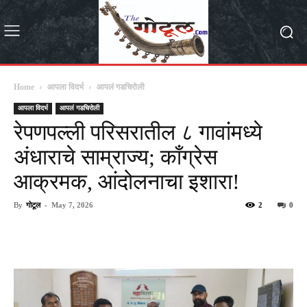
Home
आपला विदर्भ
आपलं गडचिरोली
आपला विदर्भ
आपलं गडचिरोली
रेपणपल्ली परिसरातील ८ गावांमध्ये
अंधाराचे साम्राज्य; काँग्रेस
आक्रमक, आंदोलनाचा इशारा!
By
गोटूल
-
May 7, 2026
2
0