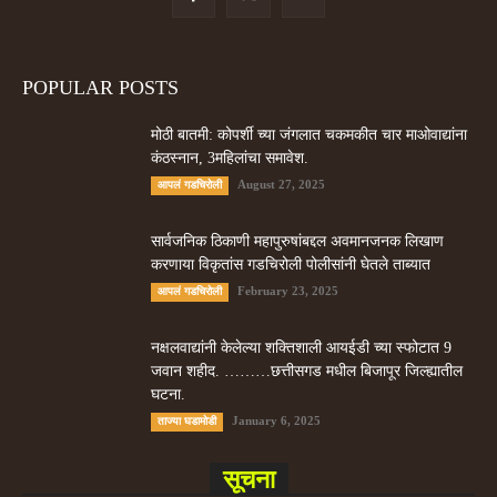
POPULAR POSTS
मोठी बातमी: कोपर्शी च्या जंगलात चकमकीत चार माओवाद्यांना
कंठस्नान, 3महिलांचा समावेश.
August 27, 2025
आपलं गडचिरोली
सार्वजनिक ठिकाणी महापुरुषांबद्दल अवमानजनक लिखाण
करणा­या विकृतांस गडचिरोली पोलीसांनी घेतले ताब्यात
February 23, 2025
आपलं गडचिरोली
नक्षलवाद्यांनी केलेल्या शक्तिशाली आयईडी च्या स्फोटात 9
जवान शहीद. ………छत्तीसगड मधील बिजापूर जिल्ह्यातील
घटना.
January 6, 2025
ताज्या घडामोडी
सूचना