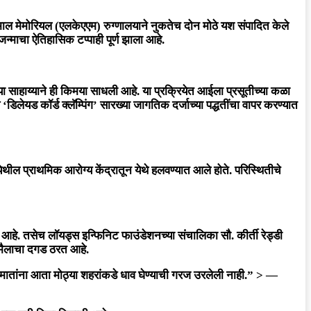
ाल मेमोरियल (एलकेएएम) रुग्णालयाने
नुकतेच दोन मोठे यश संपादित केले
 जन्माचा
ऐतिहासिक टप्पाही पूर्ण झाला आहे.
या साहाय्याने ही किमया साधली आहे. या प्रक्रियेत आईला प्रसूतीच्या कळा
‘डिलेयड कॉर्ड क्लॅम्पिंग’ सारख्या जागतिक दर्जाच्या पद्धतींचा वापर करण्यात
येथील प्राथमिक आरोग्य केंद्रातून येथे हलवण्यात आले होते. परिस्थितीचे
ाहिले आहे. तसेच लॉयड्स इन्फिनिट फाउंडेशनच्या संचालिका
सौ. कीर्ती रेड्डी
लय मैलाचा दगड ठरत आहे.
ल मातांना आता मोठ्या शहरांकडे धाव घेण्याची गरज उरलेली नाही.”
> —