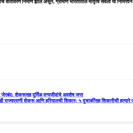
चे वातावरण निर्माण झाले असून, ग्रामीण भारतातील मातृत्व सेवेला या निमित्ता
रबंद; शेकरूसह दुर्मिळ वन्यजीवांचे अवशेष जप्त
 राज्यप्राणी शेकरू आणि हरियालची शिकार; ५ दुचाकींसह शिकारीची हत्यारे 