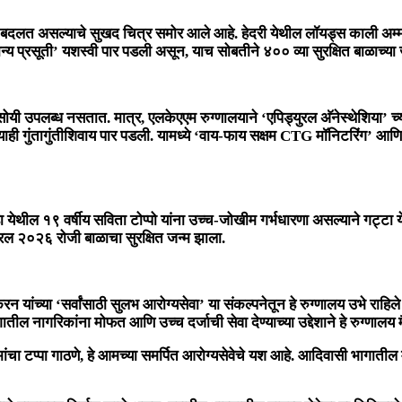
रा बदलत असल्याचे सुखद चित्र समोर आले आहे. हेदरी येथील
लॉयड्स काली अम्म
्य प्रसूती’
यशस्वी पार पडली असून, याच सोबतीने
४०० व्या सुरक्षित बाळाच्या
 सोयी उपलब्ध नसतात. मात्र, एलकेएएम रुग्णालयाने
‘एपिड्युरल अ‍ॅनेस्थेशिया’
च्
त्याही गुंतागुंतीशिवाय पार पडली. यामध्ये ‘वाय-फाय सक्षम CTG मॉनिटरिंग’ आणि 
वाडा येथील १९ वर्षीय सविता टोप्पो यांना उच्च-जोखीम गर्भधारणा असल्याने गट्टा 
रिल २०२६ रोजी बाळाचा सुरक्षित जन्म झाला.
ाकरन
यांच्या ‘सर्वांसाठी सुलभ आरोग्यसेवा’ या संकल्पनेतून हे रुग्णालय उभे र
 भागातील नागरिकांना मोफत आणि उच्च दर्जाची सेवा देण्याच्या उद्देशाने हे रुग्णा
्मांचा टप्पा गाठणे, हे आमच्या समर्पित आरोग्यसेवेचे यश आहे. आदिवासी भागाती