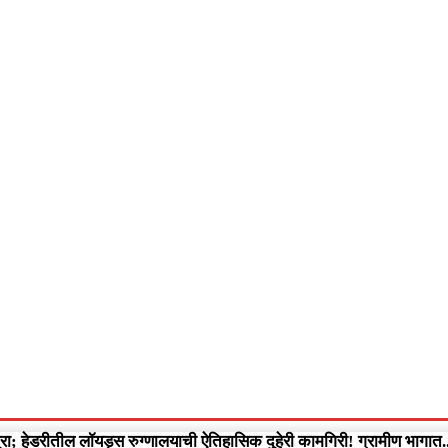
आपलं गडचिरोली
आपला विदर्भ
गुन्हेवृत्त
More
Video
रा; हेडरीतील लॉयड्स रुग्णालयाची ऐतिहासिक दुहेरी कामगिरी! ग्रामीण भागात..