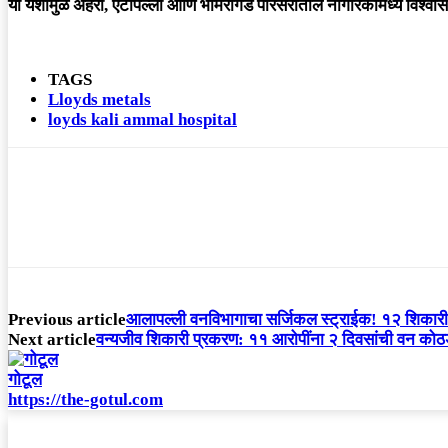
या यशामुळे अहेरी, एटापल्ली आणि भामरागड परिसरातील नागरिकांमध्ये विश्वासा
TAGS
Lloyds metals
loyds kali ammal hospital
Previous article
आलापल्ली वनविभागाचा सर्जिकल स्ट्राईक! १२ शिकारी जे
Next article
वन्यजीव शिकारी प्रकरण: ११ आरोपींना २ दिवसांची वन कोठडी
गोटूल
https://the-gotul.com