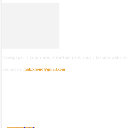
Newspaper is your news, entertainment, music fashion website.
Contact us:
mak.khond@gmail.com
POPULAR POSTS
मोठी बातमी: कोपर्शी च्या जंगलात चकमकीत चार माओवाद्यांना कंठस्नान, 3महिलांचा समावे