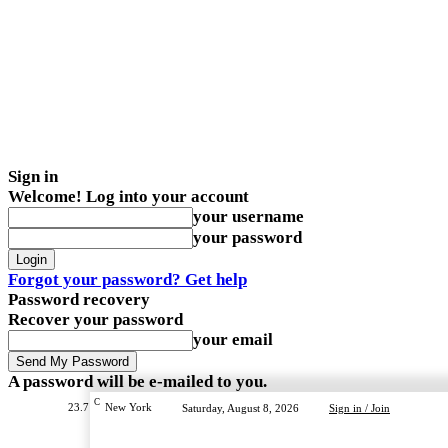
Sign in
Welcome! Log into your account
your username
your password
Forgot your password? Get help
Password recovery
Recover your password
your email
A password will be e-mailed to you.
C
23.7
New York
Saturday, August 8, 2026
Sign in / Join