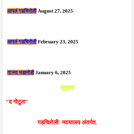
समावेश.
आपलं गडचिरोली
August 27, 2025
सार्वजनिक ठिकाणी महापुरुषांबद्दल अवमानजनक लिखाण करणा­या विकृतांस गडचिरोली
पोलीसांनी घेतले ताब्यात
आपलं गडचिरोली
February 23, 2025
नक्षलवाद्यांनी केलेल्या शक्तिशाली आयईडी च्या स्फोटात 9 जवान शहीद. ………
छत्तीसगड मधील बिजापूर जिल्ह्यातील घटना.
ताज्या घडामोडी
January 6, 2025
सूचना
"द गोटूल"
न्यूज नेटवर्कद्वारा प्रसिद्ध बातम्या आणि लेखामधून
व्यक्त झालेल्या मतांशी
संपादक मालक आणि प्रकाशक सहमत
असतीलच असे नाही
. अनावधानाने काही वाद निर्माण झाल्यास
गडचिरोली न्यायालय अंतर्गत.