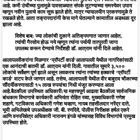
आहे. कमी उंचीच्या पुलामुळे पावसाळ्यात संपर्क तुटण्याच्या समस्येवर उपाय
म्हणून नवीन पुलाचे काम सुरू झाले होते, मात्र न्यायालयीन प्रकरणामुळे ते
रखडले होते. आता तक्रारदारांनी केस मागे घेतल्याने कामातील अडथळा दूर
झाला आहे.
विशेष बाब: ज्या लोकांची दुकाने अतिक्रमणात जाणार आहेत,
त्यांची गैरसोय होऊ नये म्हणून त्यांना पर्यायी तात्पुरती जागा
उपलब्ध करून देण्याचे निर्देशही डॉ. आत्राम यांनी दिले आहेत.
आलापल्लीकरांना मिळणार ‘प्रॉपर्टी कार्ड’आलापल्ली येथील नागरिकांसाठी
एक आनंदाची बातमी डॉ. आत्राम यांनी दिली. गावातील सुमारे ३,५००
लोकांचे सर्वेक्षण पूर्ण झाले असून लवकरच त्यांना त्यांच्या हक्काचे ‘प्रॉपर्टी
कार्ड’ वाटप केले जाणार आहे. तसेच, आलापल्ली येथील वीर बाबुराव चौकाच्या
सौंदर्यीकरणासाठी १५ लाख रुपयांचा निधी मंजूर करण्यात आला
आहे.बैठकीला उपस्थित अधिकारी:या महत्त्वपूर्ण आढावा बैठकीला सार्वजनिक
बांधकाम विभागाचे कार्यकारी अभियंता रोहित रव्वा, मुख्याधिकारी गणेश
शहाणे, गटविकास अधिकारी गणेश चव्हाण, नायब तहसीलदार नरेंद्र दाते,
भूमी अभिलेखचे उपअधीक्षक जी. बी. रणदिवे, पोलीस निरीक्षक हर्षल एकरे
आणि वनपरिक्षेत्र अधिकारी नारायण इंगळे यांच्यासह विविध विभागांचे प्रमुख
उपस्थित होते.