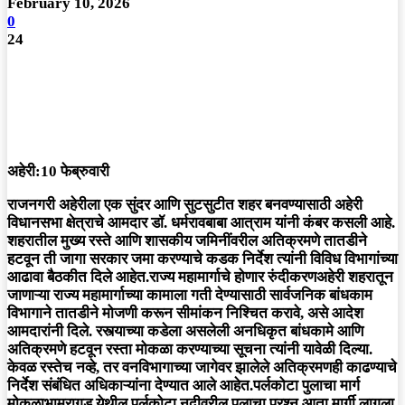
February 10, 2026
0
24
अहेरी:10 फेब्रुवारी
राजनगरी अहेरीला एक सुंदर आणि सुटसुटीत शहर बनवण्यासाठी अहेरी
विधानसभा क्षेत्राचे आमदार डॉ. धर्मरावबाबा आत्राम यांनी कंबर कसली आहे.
शहरातील मुख्य रस्ते आणि शासकीय जमिनींवरील अतिक्रमणे तातडीने
हटवून ती जागा सरकार जमा करण्याचे कडक निर्देश त्यांनी विविध विभागांच्या
आढावा बैठकीत दिले आहेत.राज्य महामार्गाचे होणार रुंदीकरणअहेरी शहरातून
जाणाऱ्या राज्य महामार्गाच्या कामाला गती देण्यासाठी सार्वजनिक बांधकाम
विभागाने तातडीने मोजणी करून सीमांकन निश्चित करावे, असे आदेश
आमदारांनी दिले. रस्त्याच्या कडेला असलेली अनधिकृत बांधकामे आणि
अतिक्रमणे हटवून रस्ता मोकळा करण्याच्या सूचना त्यांनी यावेळी दिल्या.
केवळ रस्तेच नव्हे, तर वनविभागाच्या जागेवर झालेले अतिक्रमणही काढण्याचे
निर्देश संबंधित अधिकाऱ्यांना देण्यात आले आहेत.पर्लकोटा पुलाचा मार्ग
मोकळाभामरागड येथील पर्लकोटा नदीवरील पुलाचा प्रश्न आता मार्गी लागला