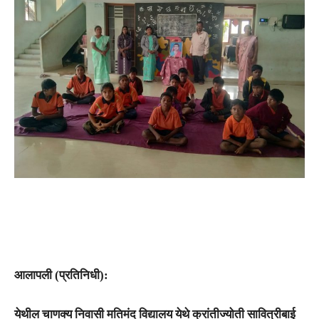
आलापली (प्रतिनिधी):
येथील
चाणक्य निवासी मतिमंद विद्यालय
येथे क्रांतीज्योती सावित्रीबाई