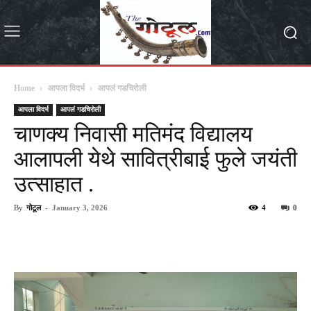
Home
आपला विदर्भ
आपलं गडचिरोली
आपला विदर्भ
आपलं गडचिरोली
चाणक्य निवासी मतिमंद विद्यालय
आलापली येथे सावित्रीबाई फुले जयंती
उत्साहात .
By
गोटूल
-
January 3, 2026
4
0