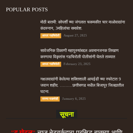
POPULAR POSTS
मोठी बातमी: कोपर्शी च्या जंगलात चकमकीत चार माओवाद्यांना
कंठस्नान, 3महिलांचा समावेश.
August 27, 2025
आपलं गडचिरोली
सार्वजनिक ठिकाणी महापुरुषांबद्दल अवमानजनक लिखाण
करणा­या विकृतांस गडचिरोली पोलीसांनी घेतले ताब्यात
February 23, 2025
आपलं गडचिरोली
नक्षलवाद्यांनी केलेल्या शक्तिशाली आयईडी च्या स्फोटात 9
जवान शहीद. ………छत्तीसगड मधील बिजापूर जिल्ह्यातील
घटना.
January 6, 2025
ताज्या घडामोडी
सूचना
"द गोटूल"
न्यूज नेटवर्कद्वारा प्रसिद्ध बातम्या आणि