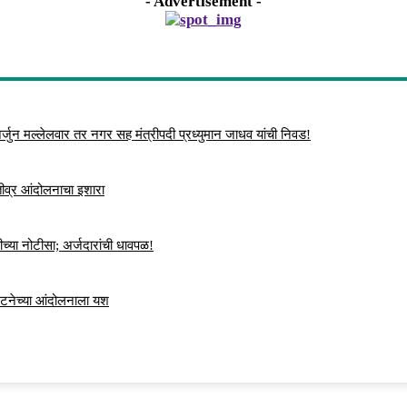
- Advertisement -
्जुन मल्लेलवार तर नगर सह मंत्रीपदी प्रध्युमान जाधव यांची निवड!
 तीव्र आंदोलनाचा इशारा
च्या नोटीसा; अर्जदारांची धावपळ!
ंघटनेच्या आंदोलनाला यश