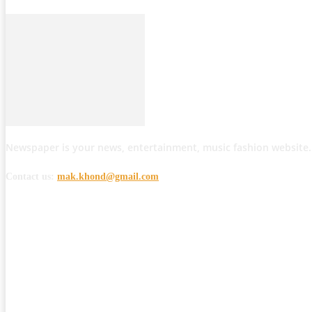
Newspaper is your news, entertainment, music fashion website.
Contact us:
mak.khond@gmail.com
POPULAR POSTS
मोठी बातमी: कोपर्शी च्या जंगलात चकमकीत चार माओवाद्यांना कंठस्नान, 3महिलांचा समावे