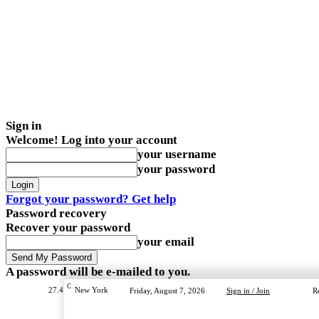
Sign in
Welcome! Log into your account
your username
your password
Forgot your password? Get help
Password recovery
Recover your password
your email
A password will be e-mailed to you.
C
27.4
New York
Friday, August 7, 2026
Sign in / Join
R