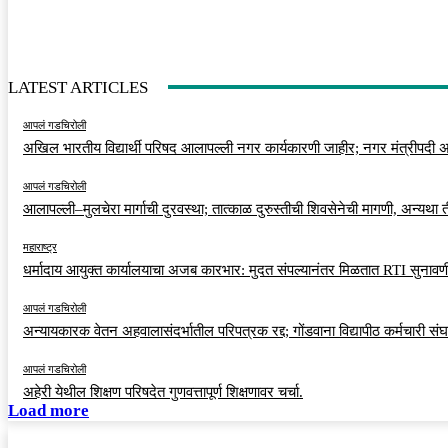
LATEST ARTICLES
आपलं गडचिरोली
अखिल भारतीय विद्यार्थी परिषद आलापल्ली नगर कार्यकारणी जाहीर; नगर मंत्रीपदी अर
आपलं गडचिरोली
आलापल्ली–मुलचेरा मार्गाची दुरवस्था; तात्काळ दुरुस्तीची शिवसेनेची मागणी, अन्यथा
महाराष्ट्र
धर्मादाय आयुक्त कार्यालयाचा अजब कारभार: मुदत संपल्यानंतर मिळतात RTI सुनावणी
आपलं गडचिरोली
अन्यायकारक वेतन अहवालासंदर्भातील परिपत्रक रद्द; गोंडवाना विद्यापीठ कर्मचारी स
आपलं गडचिरोली
अहेरी येथील शिक्षण परिषदेत गुणवत्तापूर्ण शिक्षणावर चर्चा.
Load more