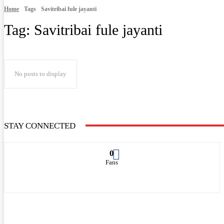
Home
Tags
Savitribai fule jayanti
Tag:
Savitribai fule jayanti
No posts to display
STAY CONNECTED
0
Fans