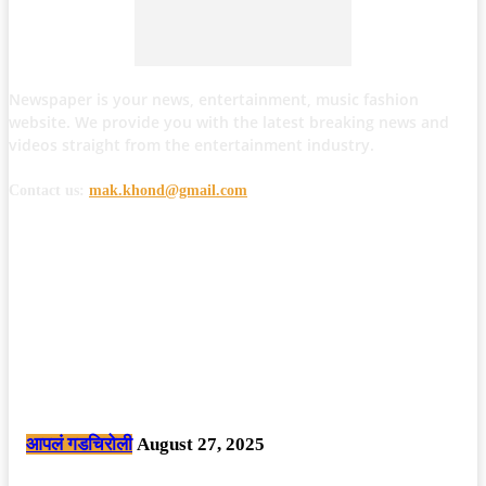
Newspaper is your news, entertainment, music fashion
website. We provide you with the latest breaking news and
videos straight from the entertainment industry.
Contact us:
mak.khond@gmail.com
POPULAR POSTS
मोठी बातमी: कोपर्शी च्या जंगलात चकमकीत चार माओवाद्यांना कंठस्नान, 3महिलांचा
समावेश.
आपलं गडचिरोली
August 27, 2025