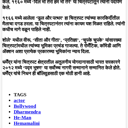
केले. १९६० मध्ये ‘दिल भी तेरा हम भी तेरे’ या चित्रपटातून त्यांनी पदार्पण
केले.
१९६६ मध्ये आलेला ‘फूल और पत्थर’ हा चित्रपट त्यांच्या कारकिर्दीतील
मैलाचा दगड ठरला. या चित्रपटानंतर त्यांना कायम यश मिळत राहिले. त्यांनी
कधीच मागे वळून पाहिले नाही.
शोले’ मधील वीरू, ‘सीता और गीता’, ‘प्रतिज्ञा’, ‘चुपके चुपके’ यांसारख्या
चित्रपटांमधील त्यांच्या भूमिका प्रचंड गाजल्या. ते रोमँटिक, कॉमेडी आणि
ॲक्शन अशा प्रत्येक प्रकारच्या भूमिकांना न्याय दिला.
धर्मेंद्र यांना चित्रपट क्षेत्रातील अतुलनीय योगदानासाठी भारत सरकारने
२०१२ मध्ये ‘पद्म भूषण’ या सर्वोच्च नागरी सन्मानाने सन्मानित केले होते.
धर्मेंद्र यांचे निधन ही बॉलिवूडसाठी एक मोठी हानी आहे.
TAGS
actor
Bollywood
Dharmendra
He-Man
Hemamalini