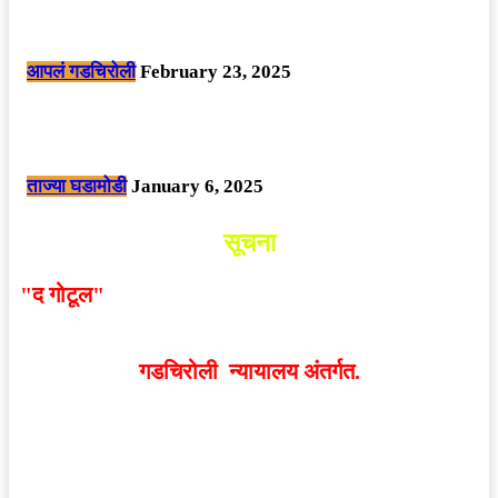
सार्वजनिक ठिकाणी महापुरुषांबद्दल अवमानजनक लिखाण करणा­या विकृतांस गडचिरोली
पोलीसांनी घेतले ताब्यात
आपलं गडचिरोली
February 23, 2025
नक्षलवाद्यांनी केलेल्या शक्तिशाली आयईडी च्या स्फोटात 9 जवान शहीद. ………
छत्तीसगड मधील बिजापूर जिल्ह्यातील घटना.
ताज्या घडामोडी
January 6, 2025
सूचना
"द गोटूल"
न्यूज नेटवर्कद्वारा प्रसिद्ध बातम्या आणि लेखामधून
व्यक्त झालेल्या मतांशी
संपादक मालक आणि प्रकाशक सहमत
असतीलच असे नाही
. अनावधानाने काही वाद निर्माण झाल्यास
गडचिरोली न्यायालय अंतर्गत.
वेबसाईट डिजाईन - 9421719953