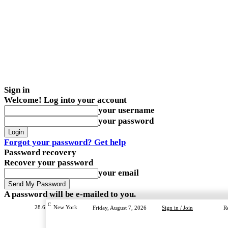
Sign in
Welcome! Log into your account
your username
your password
Forgot your password? Get help
Password recovery
Recover your password
your email
A password will be e-mailed to you.
C
28.6
New York
Friday, August 7, 2026
Sign in / Join
R