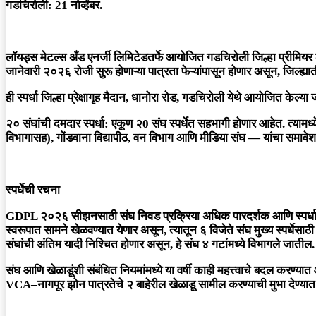
गडचिरोली: 21 नोव्हेंबर.
लॉयड्स मेटल्स अँड एनर्जी लिमिटेडतर्फे आयोजित गडचिरोली जिल्हा प्री
जानेवारी २०२६ रोजी सुरू होणाऱ्या पात्रता फेऱ्यांपासून होणार असून, जिल्ह्यात
ही स्पर्धा जिल्हा प्रेक्षागृह मैदान, धानोरा रोड, गडचिरोली येथे आयोजित केल्या
२० संघांची दमदार स्पर्धा: एकूण २0 संघ स्पर्धेत सहभागी होणार आहेत. त्याम
विभागासह), गोंडवाना विद्यापीठ, वन विभाग आणि मीडिया संघ — यांचा समा
स्पर्धेची रचना
GDPL २०२६ सीझनसाठी संघ निवड प्रक्रिया अधिक पारदर्शक आणि स्पर्धात्म
स्वरूपात सामने खेळवण्यात येणार असून, त्यातून ६ विजेते संघ मुख्य स्पर्धेसा
संघांची अंतिम यादी निश्चित होणार असून, हे संघ ४ गटांमध्ये विभागले जाती
संघ आणि खेळाडूंशी संबंधित नियमांमध्ये या वर्षी काही महत्त्वाचे बदल करण्
VCA–नागपूर झोन पात्रतेचे २ बाहेरील खेळाडू सामील करण्याची मुभा देण्यात