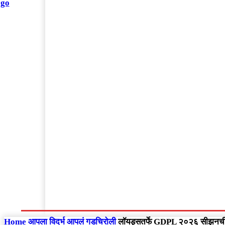
संपादकीय
Home
राष्ट्रीय
आंतरराष्ट्रीय
महाराष्ट्र
Home
आपला विदर्भ
आपलं गडचिरोली
लॉयड्सतर्फे GDPL २०२६ सीझनची अ