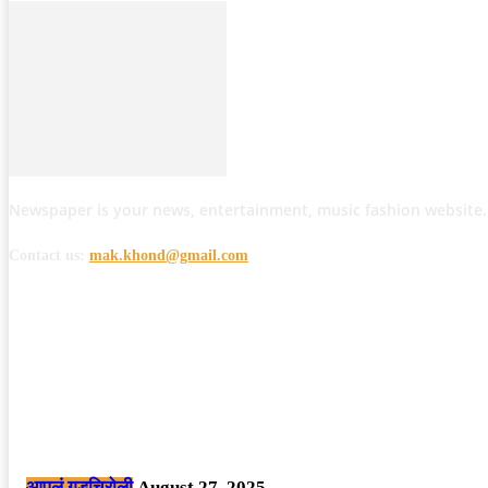
Newspaper is your news, entertainment, music fashion website.
Contact us:
mak.khond@gmail.com
POPULAR POSTS
मोठी बातमी: कोपर्शी च्या जंगलात चकमकीत चार माओवाद्यांना कंठस्नान, 3महिलांचा समावे
आपलं गडचिरोली
August 27, 2025