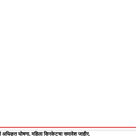
आपलं गडचिरोली
आपला विदर्भ
गुन्हेवृत्त
More
Video
धिकृत घोषणा, महिला क्रिकेटचा समावेश जाहीर.