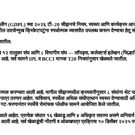
मियर लीग (GDPL) च्या २०२६ टी–20 सीझनचे नियम, स्वरूप आणि कार्यक्रम 
ील उदयोन्मुख क्रिकेटपटूंना स्पर्धात्मक व्यासपीठ उपलब्ध करून देण्याचा हेतू संस
 जातील.
ध्ये १२ तालुका संघ आणि ८ विभागीय संघ — लॉयड्स, कलेक्टर्स इलेव्हन (जिल्हाध
वेश आहे. सर्व सामने IPL व BCCI मानक T20 नियमांनुसार खेळवले जातील.
क करण्यात आली आहे. मागील सीझनमधील क्रमवारीनुसार ८ संघांना थेट पात्र
ठी पात्र ठरणार आहेत. याशिवाय, स्पर्धेला अधिक संधीप्रधान स्वरूप देण्यासाठी 
ल. गट-चरणानंतर स्पर्धेचे रोमांचक प्लेऑफ सामने आयोजित केले जातील.
यात आले आहेत. प्रत्येक संघात १६ खेळाडू आणि ४ अधिकृत सदस्य असणे अनिवार्य आ
 आली आहे. सर्व खेळाडूंची नोंदणी व ओळखपत्र प्रक्रिया १० डिसेंबर २०२५ पर्