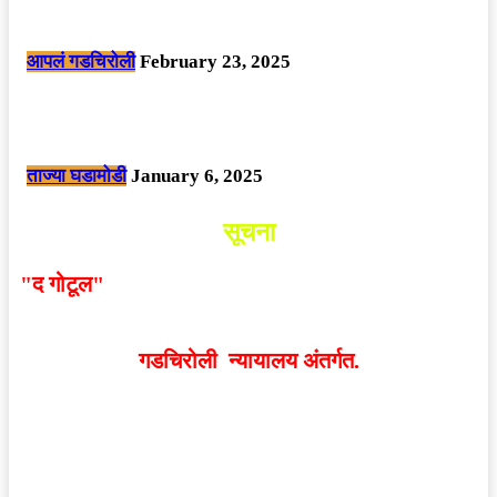
सार्वजनिक ठिकाणी महापुरुषांबद्दल अवमानजनक लिखाण करणा­या विकृतांस गडचिरोली
पोलीसांनी घेतले ताब्यात
आपलं गडचिरोली
February 23, 2025
नक्षलवाद्यांनी केलेल्या शक्तिशाली आयईडी च्या स्फोटात 9 जवान शहीद. ………
छत्तीसगड मधील बिजापूर जिल्ह्यातील घटना.
ताज्या घडामोडी
January 6, 2025
सूचना
"द गोटूल"
न्यूज नेटवर्कद्वारा प्रसिद्ध बातम्या आणि लेखामधून
व्यक्त झालेल्या मतांशी
संपादक मालक आणि प्रकाशक सहमत
असतीलच असे नाही
. अनावधानाने काही वाद निर्माण झाल्यास
गडचिरोली न्यायालय अंतर्गत.
वेबसाईट डिजाईन - 9421719953