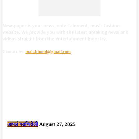
Newspaper is your news, entertainment, music fashion
website. We provide you with the latest breaking news and
videos straight from the entertainment industry.
Contact us:
mak.khond@gmail.com
POPULAR POSTS
मोठी बातमी: कोपर्शी च्या जंगलात चकमकीत चार माओवाद्यांना कंठस्नान, 3महिलांचा
समावेश.
आपलं गडचिरोली
August 27, 2025