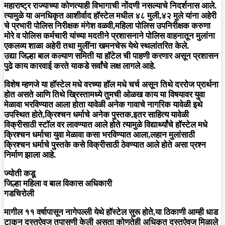
महाराष्ट्र राज्याच्या कोणत्याही विभागाची नोंदणी नसल्याचे निदर्शनास आले.
त्यामुळे या अनधिकृत आशीर्वाद हॉस्टेल मधील ४८ मुली,४२ मुले यांना अहेरी
चे प्रभारी पोलिस निरीक्षक मंगेश वळवी,महिला पोलिस उपनिरीक्षक करुणा
मोरे व पोलिस कर्मचारी यांच्या मदतीने प्रशासनाने पोलिस वाहनातून मुलांना
एकलव्य शाळा अहेरी तथा मुलींना खमनचेरू येथे स्थलांतरित केले.
उद्या जिल्हा बाल कल्याण समिती या हॉटेल ची पाहणी करणार असून प्रशासन
पुढे काय कारवाई करते याकडे सर्वांचे लक्ष लागले आहे.
विशेष म्हणजे या हॉस्टेल मधे वरच्या हॉल मधे चर्च असून तिथे दररोज प्रार्थना
होत असते आणि तिथे ख्रिस्तामध्ये तुमची ओळख काय या विषयावर युवा
मेळावा भरविण्यात आला होता यावेळी अनेक गावाचे नागरिक यावेळी इथे
उपस्थित होते,क्रिश्चन धर्माचे अनेक पुस्तक,इतर साहित्य यावेळी
विक्रीसाठी स्टॉल वर लावण्यात आले होते त्यामुळे विद्यार्थ्यांचे हॉस्टेल मधे
क्रिश्चन धर्माचा युवा मेळावा कसा भरविण्यात आला,लहान मुलांसाठी
क्रिश्चन धर्माचे पुस्तके कसे विक्रीसाठी ठेवण्यात आले होते असा प्रश्न
निर्माण झाला आहे.
ज्योती कडू
जिल्हा महिला व बाल विकास अधिकारी
गडचिरोली
मागील ११ वर्षापासून नागेपल्ली येथे हॉस्टेल सुरू होते,या ठिकाणी आम्ही धाड
टाकून दस्तऐवज तपासणी केली असता कोणतेही अधिकृत दस्तऐवज मिळाले