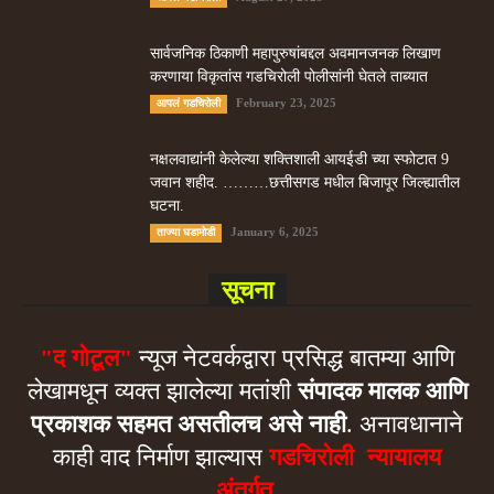
सार्वजनिक ठिकाणी महापुरुषांबद्दल अवमानजनक लिखाण
करणा­या विकृतांस गडचिरोली पोलीसांनी घेतले ताब्यात
February 23, 2025
आपलं गडचिरोली
नक्षलवाद्यांनी केलेल्या शक्तिशाली आयईडी च्या स्फोटात 9
जवान शहीद. ………छत्तीसगड मधील बिजापूर जिल्ह्यातील
घटना.
January 6, 2025
ताज्या घडामोडी
सूचना
"द गोटूल"
न्यूज नेटवर्कद्वारा प्रसिद्ध बातम्या आणि
लेखामधून व्यक्त झालेल्या मतांशी
संपादक मालक आणि
प्रकाशक सहमत असतीलच असे नाही
. अनावधानाने
काही वाद निर्माण झाल्यास
गडचिरोली न्यायालय
अंतर्गत.