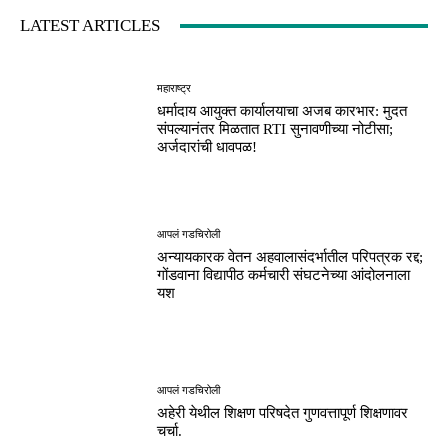
LATEST ARTICLES
महाराष्ट्र
धर्मादाय आयुक्त कार्यालयाचा अजब कारभार: मुदत
संपल्यानंतर मिळतात RTI सुनावणीच्या नोटीसा;
अर्जदारांची धावपळ!
आपलं गडचिरोली
अन्यायकारक वेतन अहवालासंदर्भातील परिपत्रक रद्द;
गोंडवाना विद्यापीठ कर्मचारी संघटनेच्या आंदोलनाला
यश
आपलं गडचिरोली
अहेरी येथील शिक्षण परिषदेत गुणवत्तापूर्ण शिक्षणावर
चर्चा.