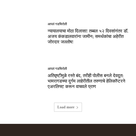
आपलं गडचिरोली
न्यायालयाचा मोठा दिलासा! तब्बल ५२ दिवसांनंतर डॉ.
अजय कंकडालवारांना जामीन; समर्थकांचा अहेरीत
जोरदार जल्लोष!
आपलं गडचिरोली
अतिवृष्टीमुळे रस्ते बंद, तरीही पोलीस बनले देवदूत:
भामरागडच्या दुर्गम लाहेरीतील तरुणाचे हेलिकॉप्टरने
एअरलिफ्ट करून वाचवले प्राण
Load more