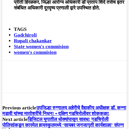
प्रीती हिरळकर, जिल्हा आरोग्य अधिकारी डॉ प्रताप शिंदे तसेच इतर
संबंधित अधिकारी दूरदृष्य प्रणाली द्वारे उपस्थित होते.
TAGS
Gadchiroli
Rupali chakankar
State women's commision
women's commision
Previous article
उपजिल्हा रुग्णालय अहेरीचे वैद्यकीय अधीक्षक डॉ. कन्ना
मडावी यांच्या मातोश्रींचे निधन! • दक्षिण गडचिरोलीवर शोककळा!
Next article
डिजिटल युगातील धोक्यांपासून सावध! गडचिरोली
पोलिसांकडून कारमेल हायस्कुलमध्ये ‘सायबर जनजागृती कार्यशाळा’ संपन्न