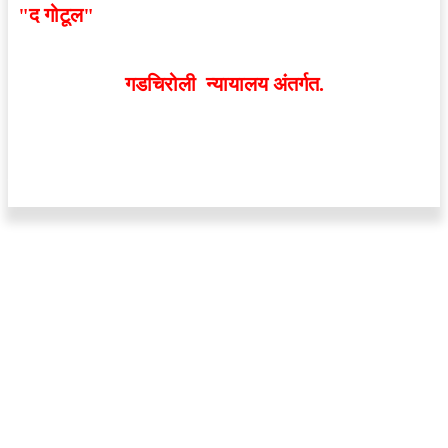
"द गोटूल"
न्यूज नेटवर्कद्वारा प्रसिद्ध बातम्या आणि लेखामधून
व्यक्त झालेल्या मतांशी
संपादक मालक आणि प्रकाशक सहमत
असतीलच असे नाही
. अनावधानाने काही वाद निर्माण झाल्यास
गडचिरोली न्यायालय अंतर्गत.
वेबसाईट डिजाईन - 9421719953