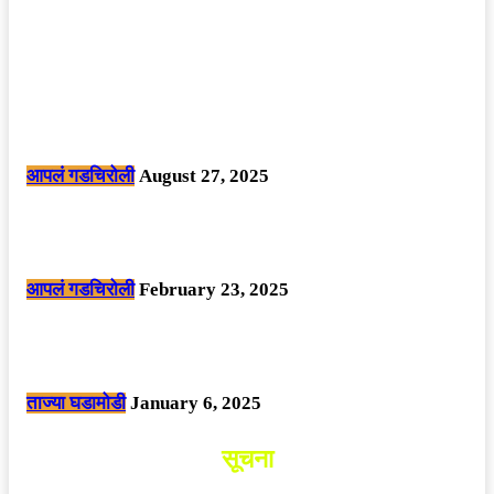
POPULAR POSTS
मोठी बातमी: कोपर्शी च्या जंगलात चकमकीत चार माओवाद्यांना कंठस्नान, 3महिलांचा
समावेश.
आपलं गडचिरोली
August 27, 2025
सार्वजनिक ठिकाणी महापुरुषांबद्दल अवमानजनक लिखाण करणा­या विकृतांस गडचिरोली
पोलीसांनी घेतले ताब्यात
आपलं गडचिरोली
February 23, 2025
नक्षलवाद्यांनी केलेल्या शक्तिशाली आयईडी च्या स्फोटात 9 जवान शहीद. ………
छत्तीसगड मधील बिजापूर जिल्ह्यातील घटना.
ताज्या घडामोडी
January 6, 2025
सूचना