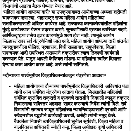
अनुषंगाने प्रशासन, पोलीस, कामगार, परिवहन, आरोग्य, शिक्षण आदी
विभागांची आढावा बैठक घेण्यात येणार आहे.
‘महिला आयोग आपल्या दारी’ या उपक्रमाबाबत आयोगाच्या अध्यक्षा श्रीमती
चाकणकर म्हणाल्या, ‘महाराष्ट्र राज्य महिला आयोग महिलांच्या
सक्षमीकरणासाठी अविरत कार्यरत आहे. राज्याच्या कानाकोपर्यातील महिलांना
मुंबई कार्यालयात येऊन तक्रार करणे, सुनावणीसाठी प्रत्यक्ष उपस्थित राहणे,
आर्थिकदृष्ट्या तसेच इतर कारणांमुळे शक्य होत नाही. त्यामुळे आयोग
जिल्हास्तरावर सर्व यंत्रणेनिशी जात आहे. महिला आयोग आपल्या दारी अंतर्गत
जनसुनावणीला पोलिस, प्रशासन, विधी सल्लागार, समुपदेशक, जिल्हा
समन्वयक आदी उपस्थित असल्याने तक्रारीवर त्याच ठिकाणी कार्यवाही
करण्यात येते. यातून आपली कैफियत मांडणा-या महिलांना त्वरित दिलासा
देण्याच काम आयोग करत आहे, असे त्यांनी सांगितले.
*दौऱ्याच्या पार्श्वभूमीवर जिल्हाधिकाऱ्यांकडून यंत्रणेचा आढावा*
महिला आयोगाच्या दौऱ्याच्या पार्श्वभूमीवर जिल्हाधिकारी अविश्यांत पंडा
यांनी आज संबंधित यंत्रणेचा आढावा घेतला. जिल्ह्यातील महिलांशी
संबंधित प्रलंबित तक्रारी व प्रकरणे तातडीने निकाली काढून तक्रार
निवारणाचा सविस्तर अहवाल सादर करण्याचे निर्देश त्यांनी दिले. सर्व
विभागांनी समन्वय साधून महिलांच्या न्यायनिवाड्यासाठी प्रभावी आणि
संवेदनशील पद्धतीने कार्यवाही करावी, असेही त्यांनी नमूद केले.
बैठकीला निवासी उपजिल्हाधिकारी सुनील सूर्यवंशी, जिल्हा महिला व
बालविकास अधिकारी ज्योती कडू, जिल्हा अधीक्षक कृषी अधिकारी