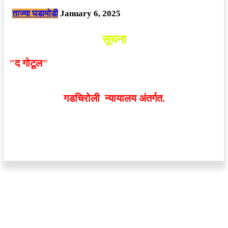
ताज्या घडामोडी
January 6, 2025
सूचना
"द गोटूल"
न्यूज नेटवर्कद्वारा प्रसिद्ध बातम्या आणि लेखामधून
व्यक्त झालेल्या मतांशी
संपादक मालक आणि प्रकाशक सहमत
असतीलच असे नाही
. अनावधानाने काही वाद निर्माण झाल्यास
गडचिरोली न्यायालय अंतर्गत.
वेबसाईट डिजाईन - 9421719953