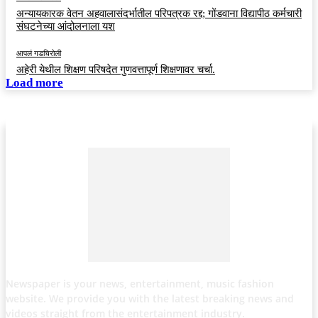
अन्यायकारक वेतन अहवालासंदर्भातील परिपत्रक रद्द; गोंडवाना विद्यापीठ कर्मचारी
संघटनेच्या आंदोलनाला यश
आपलं गडचिरोली
अहेरी येथील शिक्षण परिषदेत गुणवत्तापूर्ण शिक्षणावर चर्चा.
Load more
Newspaper is your news, entertainment, music fashion
website. We provide you with the latest breaking news and
videos straight from the entertainment industry.