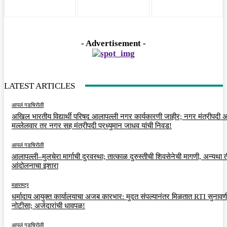
- Advertisement -
LATEST ARTICLES
आपलं गडचिरोली
अखिल भारतीय विद्यार्थी परिषद आलापल्ली नगर कार्यकारणी जाहीर; नगर मंत्रीपदी अर
मल्लेलवार तर नगर सह मंत्रीपदी प्रध्युमान जाधव यांची निवड!
आपलं गडचिरोली
आलापल्ली–मुलचेरा मार्गाची दुरवस्था; तात्काळ दुरुस्तीची शिवसेनेची मागणी, अन्यथा त
आंदोलनाचा इशारा
महाराष्ट्र
धर्मादाय आयुक्त कार्यालयाचा अजब कारभार: मुदत संपल्यानंतर मिळतात RTI सुनावणी
नोटीसा; अर्जदारांची धावपळ!
आपलं गडचिरोली