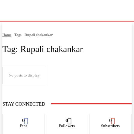
Home
Tags
Rupali chakankar
Tag:
Rupali chakankar
No posts to display
STAY CONNECTED
0
0
0
Fans
Followers
Subscribers