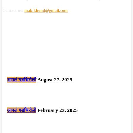
Contact us:
mak.khond@gmail.com
POPULAR POSTS
मोठी बातमी: कोपर्शी च्या जंगलात चकमकीत चार माओवाद्यांना कंठस्नान, 3महिलांचा
समावेश.
आपलं गडचिरोली
August 27, 2025
सार्वजनिक ठिकाणी महापुरुषांबद्दल अवमानजनक लिखाण करणा­या विकृतांस गडचिरोली
पोलीसांनी घेतले ताब्यात
आपलं गडचिरोली
February 23, 2025
नक्षलवाद्यांनी केलेल्या शक्तिशाली आयईडी च्या स्फोटात 9 जवान शहीद. ………
छत्तीसगड मधील बिजापूर जिल्ह्यातील घटना.