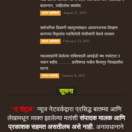
कंठस्नान, 3महिलांचा समावेश.
August 27, 2025
आपलं गडचिरोली
सार्वजनिक ठिकाणी महापुरुषांबद्दल अवमानजनक लिखाण
करणा­या विकृतांस गडचिरोली पोलीसांनी घेतले ताब्यात
February 23, 2025
आपलं गडचिरोली
नक्षलवाद्यांनी केलेल्या शक्तिशाली आयईडी च्या स्फोटात 9
जवान शहीद. ………छत्तीसगड मधील बिजापूर जिल्ह्यातील
घटना.
January 6, 2025
ताज्या घडामोडी
सूचना
"द गोटूल"
न्यूज नेटवर्कद्वारा प्रसिद्ध बातम्या आणि
लेखामधून व्यक्त झालेल्या मतांशी
संपादक मालक आणि
प्रकाशक सहमत असतीलच असे नाही
. अनावधानाने