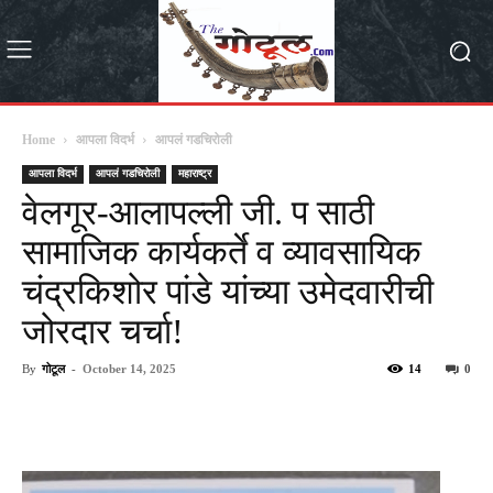
Home
आपला विदर्भ
आपलं गडचिरोली
आपला विदर्भ
आपलं गडचिरोली
महाराष्ट्र
वेलगूर-आलापल्ली जी. प साठी
सामाजिक कार्यकर्ते व व्यावसायिक
चंद्रकिशोर पांडे यांच्या उमेदवारीची
जोरदार चर्चा!
By
गोटूल
-
October 14, 2025
14
0