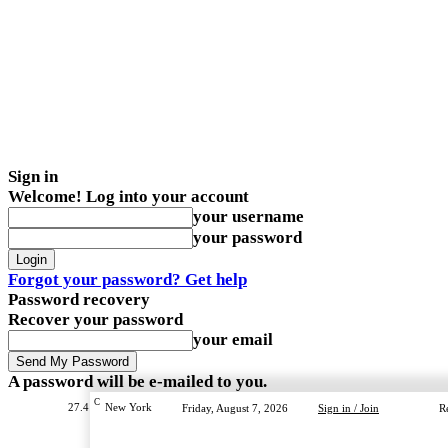
Sign in
Welcome! Log into your account
your username
your password
Forgot your password? Get help
Password recovery
Recover your password
your email
A password will be e-mailed to you.
C
27.4
New York
Friday, August 7, 2026
Sign in / Join
R