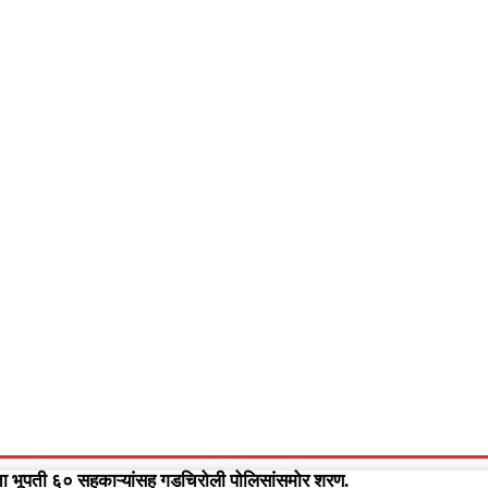
आपलं गडचिरोली
आपला विदर्भ
गुन्हेवृत्त
More
Video
च नेता भूपती ६० सहकाऱ्यांसह गडचिरोली पोलिसांसमोर शरण.