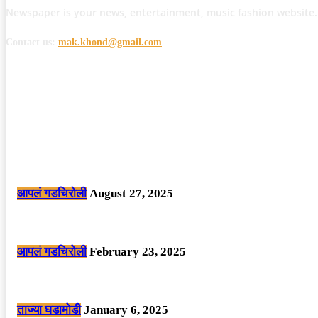
Newspaper is your news, entertainment, music fashion website.
Contact us:
mak.khond@gmail.com
POPULAR POSTS
मोठी बातमी: कोपर्शी च्या जंगलात चकमकीत चार माओवाद्यांना कंठस्नान, 3महिलांचा समावे
आपलं गडचिरोली
August 27, 2025
सार्वजनिक ठिकाणी महापुरुषांबद्दल अवमानजनक लिखाण करणा­या विकृतांस गडचिरोली पोलीस
आपलं गडचिरोली
February 23, 2025
नक्षलवाद्यांनी केलेल्या शक्तिशाली आयईडी च्या स्फोटात 9 जवान शहीद. ………छत्तीसगड
ताज्या घडामोडी
January 6, 2025