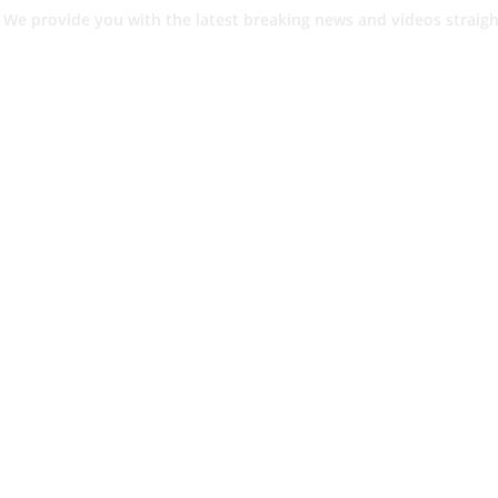
 We provide you with the latest breaking news and videos straigh
श.
ांनी घेतले ताब्यात
 मधील बिजापूर जिल्ह्यातील घटना.