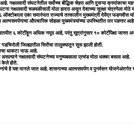
्षलवादी संघटनेतील सर्वोच्च बौद्धिक चेहरा आणि दुसऱ्या क्रमांकाचा महत्त्वा
टना नक्षलवादी चळवळीसाठी मोठा हादरा असून देशाच्या सुरक्षा यंत्रणेला मोठे 
 १६ ऑक्टोबरला एका समारंभात राज्याचे तत्कालीन मुख्यमंत्री देवेंद्र फडणवीस
 आत्मसमर्पणाचा औपचारिक सोहळा मुख्यमंत्र्यांच्या उपस्थितीत पार पडणार आहे
मीत ६ कोटींहून अधिक नमूद आहे, परंतु सूत्रांनुसार १० कोटींपेक्षा जास्त अ
डचिरोली जिल्ह्यातील सिरोंचा तालुक्यातून सुरू झाली होती.
 याचा धाकटा भाऊ आहे.
ेश असल्याने नक्षलवादी संघटनेच्या मनुष्यबळाला प्रचंड मोठा धक्का बसला आहे.
केले होते.
ांचे हे यश मानले जात आहे. शासनाच्या आत्मसमर्पण व पुनर्वसन योजनेअंतर्गत या 