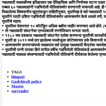
नक्षलवादी चळवळीच्या इतिहासात एक ऐतिहासिक आणि निर्णायक घटना घडत आहे. नक
तब्बल ६० नक्षलवाद्यांनी गडचिरोली पोलिसांसमोर शरणागती पत्करली आहे. ही घ
मिळालेल्या विश्वसनीय सूत्रांकडून माहितीनुसार, भूपतीसह हे सर्व नक्षलवादी
भूपतीने रात्री उशिरा गडचिरोली पोलिसांसमोर आत्मसमर्पण केले असले तरी, या
भूपतीचे महत्व:
* भूपतीवर देशभरात १० कोटींहून अधिक बक्षीस जाहीर करण्यात आले होते. (बात
* तो नक्षलवादी संघटनेचा प्रभावशाली रणनीतिकार मानला जातो.
* १९८० च्या दशकात नक्षलवादी संघटनेत प्रवेश करणाऱ्या भूपतीची कारकीर्द ग
* भूपती हा २०११ मध्ये ठार झालेल्या मल्लोजुला कोटेश्वरराव उर्फ किशनजी
* आत्मसमर्पण करणाऱ्यांमध्ये जवळपास सर्व प्रमुख नक्षलवादी केंद्रांचा समाव
* भूपतीची पत्नी तारका हिने मागील वर्षीच गडचिरोली पोलिसांकडे आत्मसमर्पण 
नक्षलवादी चळवळ संपवण्यासाठी गडचिरोली पोलिसांनी दीर्घकाळ केलेल्या प्रयत्न
TAGS
bhupati
Gadchiroli police
Maoist
surrender