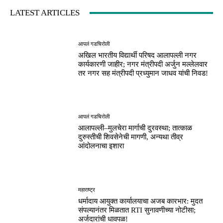
LATEST ARTICLES
आपलं गडचिरोली
अखिल भारतीय विद्यार्थी परिषद आलापल्ली नगर
कार्यकारणी जाहीर; नगर मंत्रीपदी अर्जुन मल्लेलवार
तर नगर सह मंत्रीपदी प्रध्युमान जाधव यांची निवड!
आपलं गडचिरोली
आलापल्ली–मुलचेरा मार्गाची दुरवस्था; तात्काळ
दुरुस्तीची शिवसेनेची मागणी, अन्यथा तीव्र
आंदोलनाचा इशारा
महाराष्ट्र
धर्मादाय आयुक्त कार्यालयाचा अजब कारभार: मुदत
संपल्यानंतर मिळतात RTI सुनावणीच्या नोटीसा;
अर्जदारांची धावपळ!