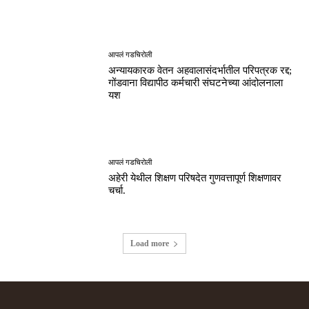
आपलं गडचिरोली
अन्यायकारक वेतन अहवालासंदर्भातील परिपत्रक रद्द;
गोंडवाना विद्यापीठ कर्मचारी संघटनेच्या आंदोलनाला
यश
आपलं गडचिरोली
अहेरी येथील शिक्षण परिषदेत गुणवत्तापूर्ण शिक्षणावर
चर्चा.
Load more