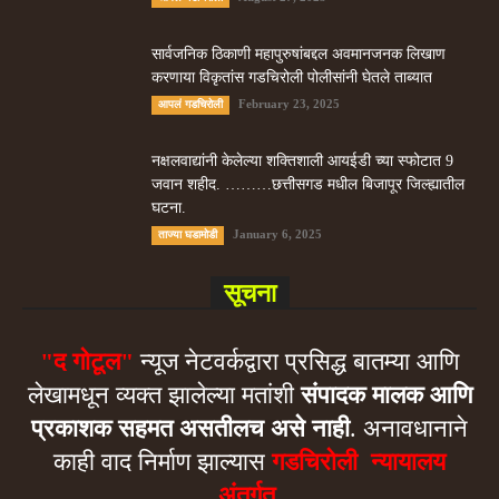
सार्वजनिक ठिकाणी महापुरुषांबद्दल अवमानजनक लिखाण
करणा­या विकृतांस गडचिरोली पोलीसांनी घेतले ताब्यात
February 23, 2025
आपलं गडचिरोली
नक्षलवाद्यांनी केलेल्या शक्तिशाली आयईडी च्या स्फोटात 9
जवान शहीद. ………छत्तीसगड मधील बिजापूर जिल्ह्यातील
घटना.
January 6, 2025
ताज्या घडामोडी
सूचना
"द गोटूल"
न्यूज नेटवर्कद्वारा प्रसिद्ध बातम्या आणि
लेखामधून व्यक्त झालेल्या मतांशी
संपादक मालक आणि
प्रकाशक सहमत असतीलच असे नाही
. अनावधानाने
काही वाद निर्माण झाल्यास
गडचिरोली न्यायालय
अंतर्गत.