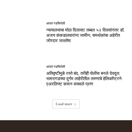
आपलं गडचिरोली
न्यायालयाचा मोठा दिलासा! तब्बल ५२ दिवसांनंतर डॉ.
अजय कंकडालवारांना जामीन; समर्थकांचा अहेरीत
जोरदार जल्लोष!
आपलं गडचिरोली
अतिवृष्टीमुळे रस्ते बंद, तरीही पोलीस बनले देवदूत:
भामरागडच्या दुर्गम लाहेरीतील तरुणाचे हेलिकॉप्टरने
एअरलिफ्ट करून वाचवले प्राण
Load more