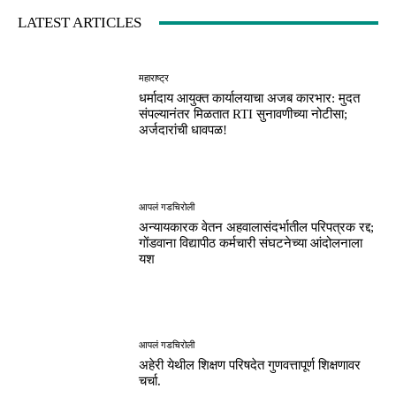
LATEST ARTICLES
महाराष्ट्र
धर्मादाय आयुक्त कार्यालयाचा अजब कारभार: मुदत
संपल्यानंतर मिळतात RTI सुनावणीच्या नोटीसा;
अर्जदारांची धावपळ!
आपलं गडचिरोली
अन्यायकारक वेतन अहवालासंदर्भातील परिपत्रक रद्द;
गोंडवाना विद्यापीठ कर्मचारी संघटनेच्या आंदोलनाला
यश
आपलं गडचिरोली
अहेरी येथील शिक्षण परिषदेत गुणवत्तापूर्ण शिक्षणावर
चर्चा.