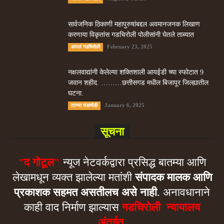
सार्वजनिक ठिकाणी महापुरुषांबद्दल अवमानजनक लिखाण
करणा­या विकृतांस गडचिरोली पोलीसांनी घेतले ताब्यात
February 23, 2025
आपलं गडचिरोली
नक्षलवाद्यांनी केलेल्या शक्तिशाली आयईडी च्या स्फोटात 9
जवान शहीद. ………छत्तीसगड मधील बिजापूर जिल्ह्यातील
घटना.
January 6, 2025
ताज्या घडामोडी
सूचना
"द गोटूल"
न्यूज नेटवर्कद्वारा प्रसिद्ध बातम्या आणि
लेखामधून व्यक्त झालेल्या मतांशी
संपादक मालक आणि
प्रकाशक सहमत असतीलच असे नाही
. अनावधानाने
काही वाद निर्माण झाल्यास
गडचिरोली न्यायालय
अंतर्गत.