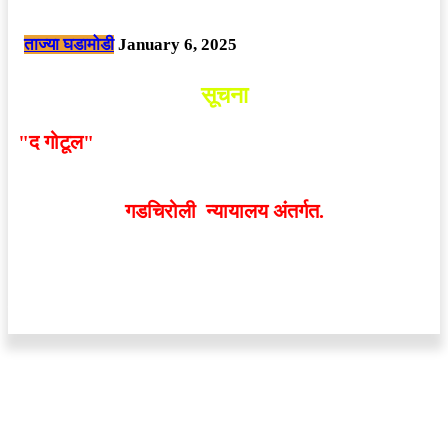
छत्तीसगड मधील बिजापूर जिल्ह्यातील घटना.
ताज्या घडामोडी
January 6, 2025
सूचना
"द गोटूल"
न्यूज नेटवर्कद्वारा प्रसिद्ध बातम्या आणि लेखामधून
व्यक्त झालेल्या मतांशी
संपादक मालक आणि प्रकाशक सहमत
असतीलच असे नाही
. अनावधानाने काही वाद निर्माण झाल्यास
गडचिरोली न्यायालय अंतर्गत.
वेबसाईट डिजाईन - 9421719953