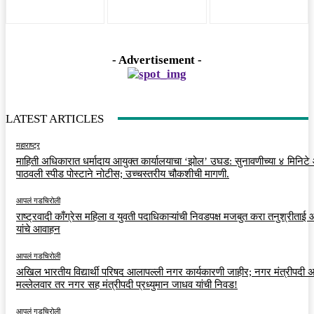
- Advertisement -
LATEST ARTICLES
महाराष्ट्र
माहिती अधिकारात धर्मादाय आयुक्त कार्यालयाचा ‘झोल’ उघड: सुनावणीच्या ४ मिनिट
पाठवली स्पीड पोस्टाने नोटीस; उच्चस्तरीय चौकशीची मागणी.
आपलं गडचिरोली
राष्ट्रवादी काँग्रेस महिला व युवती पदाधिकाऱ्यांची निवडपक्ष मजबुत करा तनुश्रीताई
यांचे आवाहन
आपलं गडचिरोली
अखिल भारतीय विद्यार्थी परिषद आलापल्ली नगर कार्यकारणी जाहीर; नगर मंत्रीपदी अर
मल्लेलवार तर नगर सह मंत्रीपदी प्रध्युमान जाधव यांची निवड!
आपलं गडचिरोली