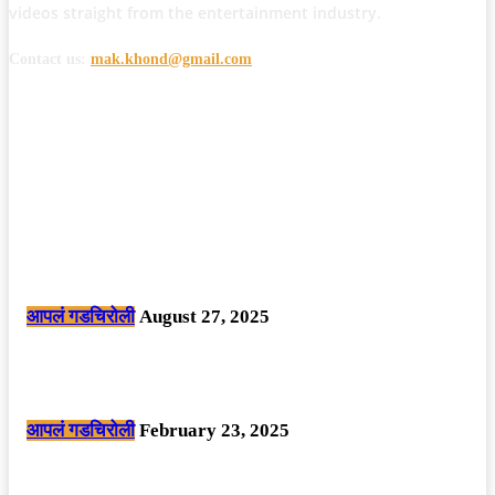
videos straight from the entertainment industry.
Contact us:
mak.khond@gmail.com
POPULAR POSTS
मोठी बातमी: कोपर्शी च्या जंगलात चकमकीत चार माओवाद्यांना कंठस्नान, 3महिलांचा
समावेश.
आपलं गडचिरोली
August 27, 2025
सार्वजनिक ठिकाणी महापुरुषांबद्दल अवमानजनक लिखाण करणा­या विकृतांस गडचिरोली
पोलीसांनी घेतले ताब्यात
आपलं गडचिरोली
February 23, 2025
नक्षलवाद्यांनी केलेल्या शक्तिशाली आयईडी च्या स्फोटात 9 जवान शहीद. ………