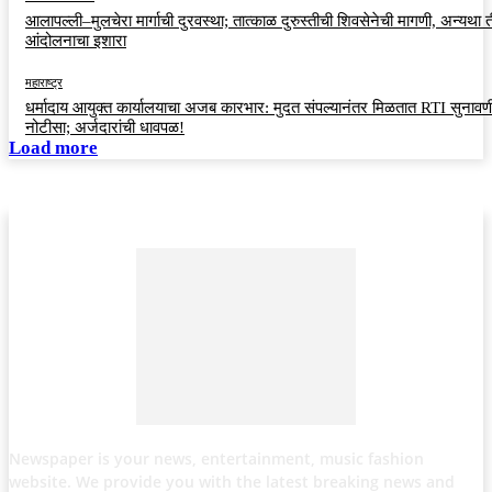
आलापल्ली–मुलचेरा मार्गाची दुरवस्था; तात्काळ दुरुस्तीची शिवसेनेची मागणी, अन्यथा त
आंदोलनाचा इशारा
महाराष्ट्र
धर्मादाय आयुक्त कार्यालयाचा अजब कारभार: मुदत संपल्यानंतर मिळतात RTI सुनावणी
नोटीसा; अर्जदारांची धावपळ!
Load more
Newspaper is your news, entertainment, music fashion
website. We provide you with the latest breaking news and