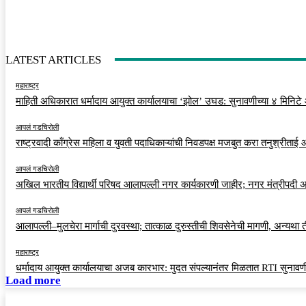
LATEST ARTICLES
महाराष्ट्र
माहिती अधिकारात धर्मादाय आयुक्त कार्यालयाचा ‘झोल’ उघड: सुनावणीच्या ४ मिनिटे
आपलं गडचिरोली
राष्ट्रवादी काँग्रेस महिला व युवती पदाधिकाऱ्यांची निवडपक्ष मजबुत करा तनुश्रीताई
आपलं गडचिरोली
अखिल भारतीय विद्यार्थी परिषद आलापल्ली नगर कार्यकारणी जाहीर; नगर मंत्रीपदी अर
आपलं गडचिरोली
आलापल्ली–मुलचेरा मार्गाची दुरवस्था; तात्काळ दुरुस्तीची शिवसेनेची मागणी, अन्यथा
महाराष्ट्र
धर्मादाय आयुक्त कार्यालयाचा अजब कारभार: मुदत संपल्यानंतर मिळतात RTI सुनावणी
Load more