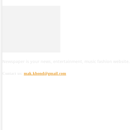
Newspaper is your news, entertainment, music fashion website.
Contact us:
mak.khond@gmail.com
POPULAR POSTS
मोठी बातमी: कोपर्शी च्या जंगलात चकमकीत चार माओवाद्यांना कंठस्नान, 3महिलांचा समावे