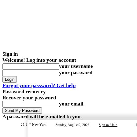
Sign in
Welcome! Log into your account
your username
your password
Forgot your password? Get help
Password recovery
Recover your password
your email
A password will be e-mailed to you.
C
25.1
New York
Sunday, August 9, 2026
Sign in / Join