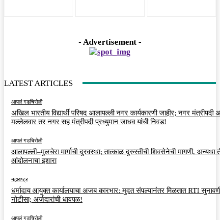
- Advertisement -
LATEST ARTICLES
आपलं गडचिरोली
अखिल भारतीय विद्यार्थी परिषद आलापल्ली नगर कार्यकारणी जाहीर; नगर मंत्रीपदी अर
मल्लेलवार तर नगर सह मंत्रीपदी प्रध्युमान जाधव यांची निवड!
आपलं गडचिरोली
आलापल्ली–मुलचेरा मार्गाची दुरवस्था; तात्काळ दुरुस्तीची शिवसेनेची मागणी, अन्यथा त
आंदोलनाचा इशारा
महाराष्ट्र
धर्मादाय आयुक्त कार्यालयाचा अजब कारभार: मुदत संपल्यानंतर मिळतात RTI सुनावणी
नोटीसा; अर्जदारांची धावपळ!
आपलं गडचिरोली