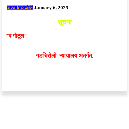
ताज्या घडामोडी
January 6, 2025
सूचना
"द गोटूल"
न्यूज नेटवर्कद्वारा प्रसिद्ध बातम्या आणि लेखामधून
व्यक्त झालेल्या मतांशी
संपादक मालक आणि प्रकाशक सहमत
असतीलच असे नाही
. अनावधानाने काही वाद निर्माण झाल्यास
गडचिरोली न्यायालय अंतर्गत.
वेबसाईट डिजाईन - 9421719953