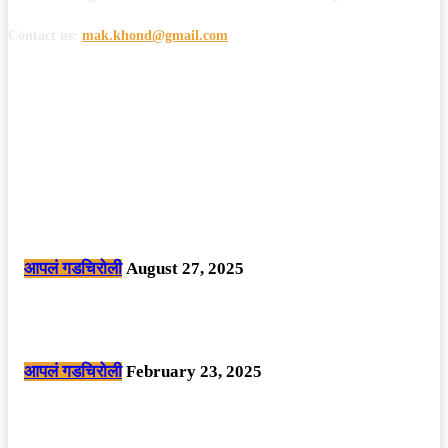
Contact us:
mak.khond@gmail.com
POPULAR POSTS
मोठी बातमी: कोपर्शी च्या जंगलात चकमकीत चार माओवाद्यांना कंठस्नान, 3महिलांचा
समावेश.
आपलं गडचिरोली
August 27, 2025
सार्वजनिक ठिकाणी महापुरुषांबद्दल अवमानजनक लिखाण करणा­या विकृतांस गडचिरोली
पोलीसांनी घेतले ताब्यात
आपलं गडचिरोली
February 23, 2025
नक्षलवाद्यांनी केलेल्या शक्तिशाली आयईडी च्या स्फोटात 9 जवान शहीद. ………
छत्तीसगड मधील बिजापूर जिल्ह्यातील घटना.