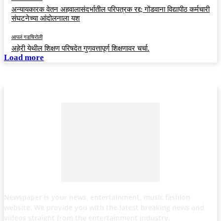
अन्यायकारक वेतन अहवालासंदर्भातील परिपत्रक रद्द; गोंडवाना विद्यापीठ कर्मचारी
संघटनेच्या आंदोलनाला यश
आपलं गडचिरोली
अहेरी येथील शिक्षण परिषदेत गुणवत्तापूर्ण शिक्षणावर चर्चा.
Load more
Newspaper is your news, entertainment, music fashion
website. We provide you with the latest breaking news and
videos straight from the entertainment industry.