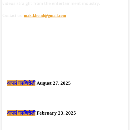
videos straight from the entertainment industry.
Contact us:
mak.khond@gmail.com
POPULAR POSTS
मोठी बातमी: कोपर्शी च्या जंगलात चकमकीत चार माओवाद्यांना कंठस्नान, 3महिलांचा
समावेश.
आपलं गडचिरोली
August 27, 2025
सार्वजनिक ठिकाणी महापुरुषांबद्दल अवमानजनक लिखाण करणा­या विकृतांस गडचिरोली
पोलीसांनी घेतले ताब्यात
आपलं गडचिरोली
February 23, 2025
नक्षलवाद्यांनी केलेल्या शक्तिशाली आयईडी च्या स्फोटात 9 जवान शहीद. ………