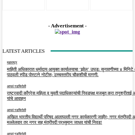
- Advertisement -
LATEST ARTICLES
महाराष्ट्र
माहिती अधिकारात धर्मादाय आयुक्त कार्यालयाचा ‘झोल’ उघड: सुनावणीच्या ४ मिनिट
पाठवली स्पीड पोस्टाने नोटीस; उच्चस्तरीय चौकशीची मागणी.
आपलं गडचिरोली
राष्ट्रवादी काँग्रेस महिला व युवती पदाधिकाऱ्यांची निवडपक्ष मजबुत करा तनुश्रीताई
यांचे आवाहन
आपलं गडचिरोली
अखिल भारतीय विद्यार्थी परिषद आलापल्ली नगर कार्यकारणी जाहीर; नगर मंत्रीपदी अर
मल्लेलवार तर नगर सह मंत्रीपदी प्रध्युमान जाधव यांची निवड!
आपलं गडचिरोली