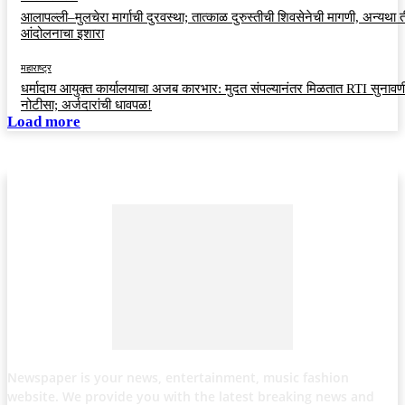
आलापल्ली–मुलचेरा मार्गाची दुरवस्था; तात्काळ दुरुस्तीची शिवसेनेची मागणी, अन्यथा त
आंदोलनाचा इशारा
महाराष्ट्र
धर्मादाय आयुक्त कार्यालयाचा अजब कारभार: मुदत संपल्यानंतर मिळतात RTI सुनावणी
नोटीसा; अर्जदारांची धावपळ!
Load more
Newspaper is your news, entertainment, music fashion
website. We provide you with the latest breaking news and