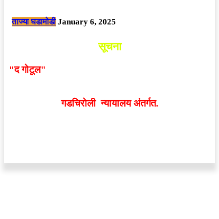
छत्तीसगड मधील बिजापूर जिल्ह्यातील घटना.
ताज्या घडामोडी
January 6, 2025
सूचना
"द गोटूल"
न्यूज नेटवर्कद्वारा प्रसिद्ध बातम्या आणि लेखामधून
व्यक्त झालेल्या मतांशी
संपादक मालक आणि प्रकाशक सहमत
असतीलच असे नाही
. अनावधानाने काही वाद निर्माण झाल्यास
गडचिरोली न्यायालय अंतर्गत.
वेबसाईट डिजाईन - 9421719953