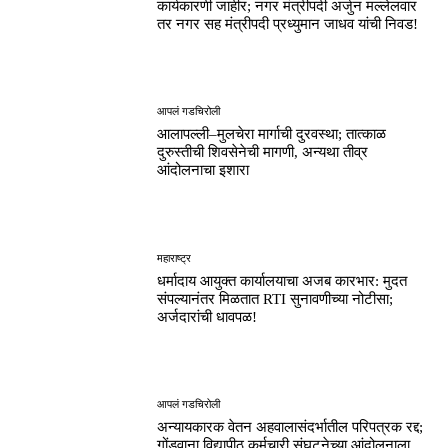
कार्यकारणी जाहीर; नगर मंत्रीपदी अर्जुन मल्लेलवार
तर नगर सह मंत्रीपदी प्रध्युमान जाधव यांची निवड!
आपलं गडचिरोली
आलापल्ली–मुलचेरा मार्गाची दुरवस्था; तात्काळ
दुरुस्तीची शिवसेनेची मागणी, अन्यथा तीव्र
आंदोलनाचा इशारा
महाराष्ट्र
धर्मादाय आयुक्त कार्यालयाचा अजब कारभार: मुदत
संपल्यानंतर मिळतात RTI सुनावणीच्या नोटीसा;
अर्जदारांची धावपळ!
आपलं गडचिरोली
अन्यायकारक वेतन अहवालासंदर्भातील परिपत्रक रद्द;
गोंडवाना विद्यापीठ कर्मचारी संघटनेच्या आंदोलनाला