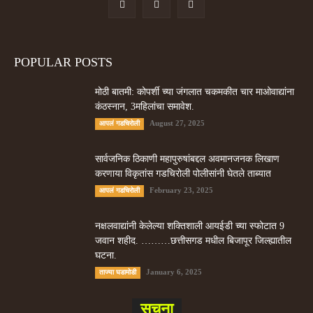
POPULAR POSTS
मोठी बातमी: कोपर्शी च्या जंगलात चकमकीत चार माओवाद्यांना
कंठस्नान, 3महिलांचा समावेश.
August 27, 2025
आपलं गडचिरोली
सार्वजनिक ठिकाणी महापुरुषांबद्दल अवमानजनक लिखाण
करणा­या विकृतांस गडचिरोली पोलीसांनी घेतले ताब्यात
February 23, 2025
आपलं गडचिरोली
नक्षलवाद्यांनी केलेल्या शक्तिशाली आयईडी च्या स्फोटात 9
जवान शहीद. ………छत्तीसगड मधील बिजापूर जिल्ह्यातील
घटना.
January 6, 2025
ताज्या घडामोडी
सूचना