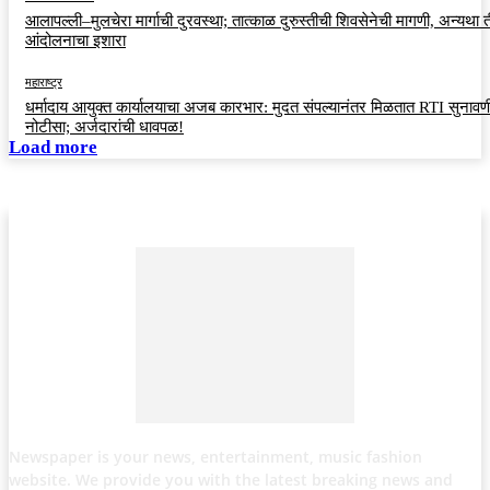
आलापल्ली–मुलचेरा मार्गाची दुरवस्था; तात्काळ दुरुस्तीची शिवसेनेची मागणी, अन्यथा त
आंदोलनाचा इशारा
महाराष्ट्र
धर्मादाय आयुक्त कार्यालयाचा अजब कारभार: मुदत संपल्यानंतर मिळतात RTI सुनावणी
नोटीसा; अर्जदारांची धावपळ!
Load more
Newspaper is your news, entertainment, music fashion
website. We provide you with the latest breaking news and