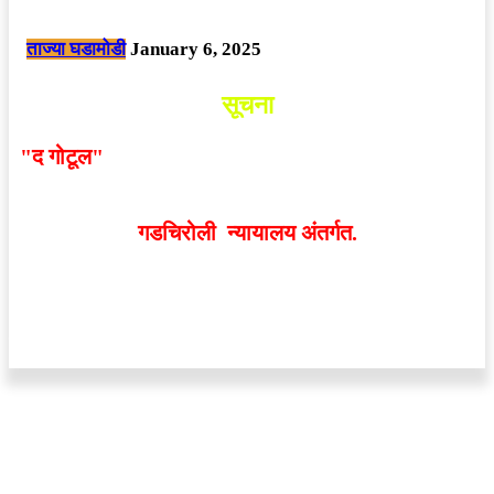
छत्तीसगड मधील बिजापूर जिल्ह्यातील घटना.
ताज्या घडामोडी
January 6, 2025
सूचना
"द गोटूल"
न्यूज नेटवर्कद्वारा प्रसिद्ध बातम्या आणि लेखामधून
व्यक्त झालेल्या मतांशी
संपादक मालक आणि प्रकाशक सहमत
असतीलच असे नाही
. अनावधानाने काही वाद निर्माण झाल्यास
गडचिरोली न्यायालय अंतर्गत.
वेबसाईट डिजाईन - 9421719953