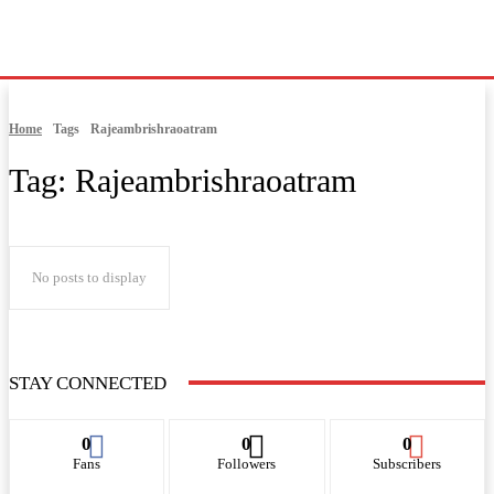
Home
Tags
Rajeambrishraoatram
Tag:
Rajeambrishraoatram
No posts to display
STAY CONNECTED
0
0
0
Fans
Followers
Subscribers