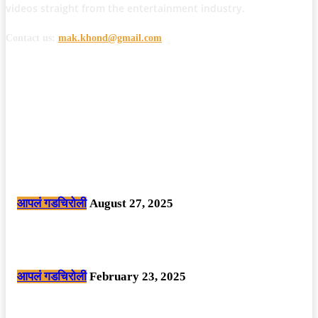
videos straight from the entertainment industry.
Contact us:
mak.khond@gmail.com
POPULAR POSTS
मोठी बातमी: कोपर्शी च्या जंगलात चकमकीत चार माओवाद्यांना कंठस्नान, 3महिलांचा
समावेश.
आपलं गडचिरोली
August 27, 2025
सार्वजनिक ठिकाणी महापुरुषांबद्दल अवमानजनक लिखाण करणा­या विकृतांस गडचिरोली
पोलीसांनी घेतले ताब्यात
आपलं गडचिरोली
February 23, 2025
नक्षलवाद्यांनी केलेल्या शक्तिशाली आयईडी च्या स्फोटात 9 जवान शहीद. ………