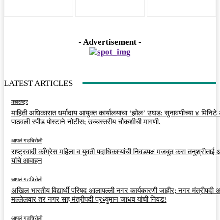
- Advertisement -
LATEST ARTICLES
महाराष्ट्र
माहिती अधिकारात धर्मादाय आयुक्त कार्यालयाचा ‘झोल’ उघड: सुनावणीच्या ४ मिनिट
पाठवली स्पीड पोस्टाने नोटीस; उच्चस्तरीय चौकशीची मागणी.
आपलं गडचिरोली
राष्ट्रवादी काँग्रेस महिला व युवती पदाधिकाऱ्यांची निवडपक्ष मजबुत करा तनुश्रीताई
यांचे आवाहन
आपलं गडचिरोली
अखिल भारतीय विद्यार्थी परिषद आलापल्ली नगर कार्यकारणी जाहीर; नगर मंत्रीपदी अर
मल्लेलवार तर नगर सह मंत्रीपदी प्रध्युमान जाधव यांची निवड!
आपलं गडचिरोली