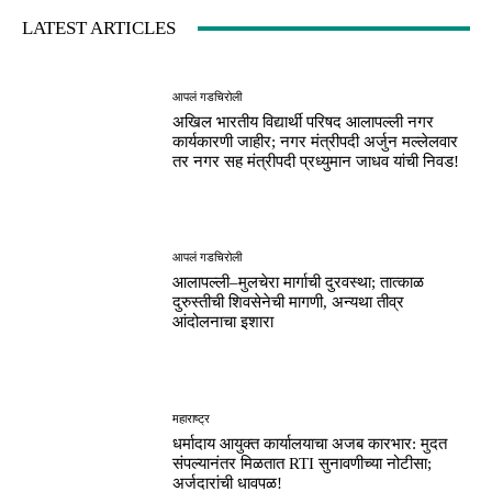
LATEST ARTICLES
आपलं गडचिरोली
अखिल भारतीय विद्यार्थी परिषद आलापल्ली नगर
कार्यकारणी जाहीर; नगर मंत्रीपदी अर्जुन मल्लेलवार
तर नगर सह मंत्रीपदी प्रध्युमान जाधव यांची निवड!
आपलं गडचिरोली
आलापल्ली–मुलचेरा मार्गाची दुरवस्था; तात्काळ
दुरुस्तीची शिवसेनेची मागणी, अन्यथा तीव्र
आंदोलनाचा इशारा
महाराष्ट्र
धर्मादाय आयुक्त कार्यालयाचा अजब कारभार: मुदत
संपल्यानंतर मिळतात RTI सुनावणीच्या नोटीसा;
अर्जदारांची धावपळ!