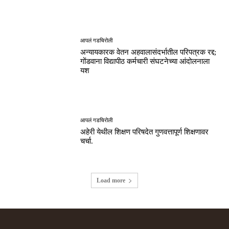
आपलं गडचिरोली
अन्यायकारक वेतन अहवालासंदर्भातील परिपत्रक रद्द;
गोंडवाना विद्यापीठ कर्मचारी संघटनेच्या आंदोलनाला
यश
आपलं गडचिरोली
अहेरी येथील शिक्षण परिषदेत गुणवत्तापूर्ण शिक्षणावर
चर्चा.
Load more