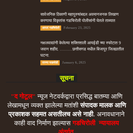
सार्वजनिक ठिकाणी महापुरुषांबद्दल अवमानजनक लिखाण
करणा­या विकृतांस गडचिरोली पोलीसांनी घेतले ताब्यात
February 23, 2025
आपलं गडचिरोली
नक्षलवाद्यांनी केलेल्या शक्तिशाली आयईडी च्या स्फोटात 9
जवान शहीद. ………छत्तीसगड मधील बिजापूर जिल्ह्यातील
घटना.
January 6, 2025
ताज्या घडामोडी
सूचना
"द गोटूल"
न्यूज नेटवर्कद्वारा प्रसिद्ध बातम्या आणि
लेखामधून व्यक्त झालेल्या मतांशी
संपादक मालक आणि
प्रकाशक सहमत असतीलच असे नाही
. अनावधानाने
काही वाद निर्माण झाल्यास
गडचिरोली न्यायालय
अंतर्गत.