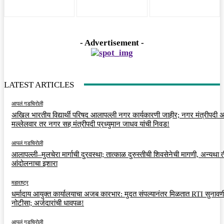
- Advertisement -
LATEST ARTICLES
आपलं गडचिरोली
अखिल भारतीय विद्यार्थी परिषद आलापल्ली नगर कार्यकारणी जाहीर; नगर मंत्रीपदी अर
मल्लेलवार तर नगर सह मंत्रीपदी प्रध्युमान जाधव यांची निवड!
आपलं गडचिरोली
आलापल्ली–मुलचेरा मार्गाची दुरवस्था; तात्काळ दुरुस्तीची शिवसेनेची मागणी, अन्यथा त
आंदोलनाचा इशारा
महाराष्ट्र
धर्मादाय आयुक्त कार्यालयाचा अजब कारभार: मुदत संपल्यानंतर मिळतात RTI सुनावणी
नोटीसा; अर्जदारांची धावपळ!
आपलं गडचिरोली