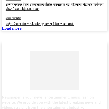
अन्यायकारक वेतन अहवालासंदर्भातील परिपत्रक रद्द; गोंडवाना विद्यापीठ कर्मचारी
संघटनेच्या आंदोलनाला यश
आपलं गडचिरोली
अहेरी येथील शिक्षण परिषदेत गुणवत्तापूर्ण शिक्षणावर चर्चा.
Load more
Newspaper is your news, entertainment, music fashion
website. We provide you with the latest breaking news and
videos straight from the entertainment industry.