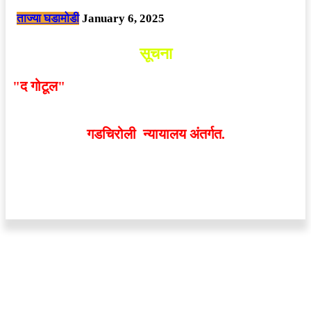
ताज्या घडामोडी
January 6, 2025
सूचना
"द गोटूल"
न्यूज नेटवर्कद्वारा प्रसिद्ध बातम्या आणि लेखामधून
व्यक्त झालेल्या मतांशी
संपादक मालक आणि प्रकाशक सहमत
असतीलच असे नाही
. अनावधानाने काही वाद निर्माण झाल्यास
गडचिरोली न्यायालय अंतर्गत.
वेबसाईट डिजाईन - 9421719953