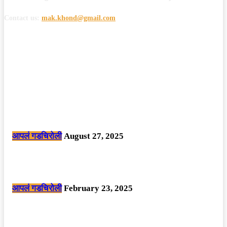
Contact us:
mak.khond@gmail.com
POPULAR POSTS
मोठी बातमी: कोपर्शी च्या जंगलात चकमकीत चार माओवाद्यांना कंठस्नान, 3महिलांचा
समावेश.
आपलं गडचिरोली
August 27, 2025
सार्वजनिक ठिकाणी महापुरुषांबद्दल अवमानजनक लिखाण करणा­या विकृतांस गडचिरोली
पोलीसांनी घेतले ताब्यात
आपलं गडचिरोली
February 23, 2025
नक्षलवाद्यांनी केलेल्या शक्तिशाली आयईडी च्या स्फोटात 9 जवान शहीद. ………
छत्तीसगड मधील बिजापूर जिल्ह्यातील घटना.