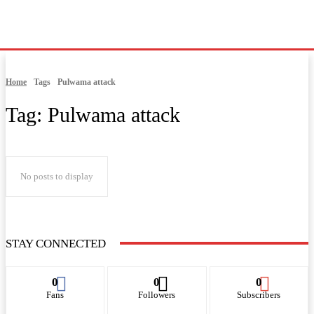
Home
Tags
Pulwama attack
Tag:
Pulwama attack
No posts to display
STAY CONNECTED
0
0
0
Fans
Followers
Subscribers